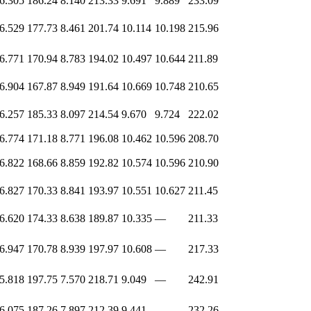
6.305
186.24
8.140
213.33
9.691
9.889
233.09
6.529
177.73
8.461
201.74
10.114
10.198
215.96
6.771
170.94
8.783
194.02
10.497
10.644
211.89
6.904
167.87
8.949
191.64
10.669
10.748
210.65
6.257
185.33
8.097
214.54
9.670
9.724
222.02
6.774
171.18
8.771
196.08
10.462
10.596
208.70
6.822
168.66
8.859
192.82
10.574
10.596
210.90
6.827
170.33
8.841
193.97
10.551
10.627
211.45
6.620
174.33
8.638
189.87
10.335
—
211.33
6.947
170.78
8.939
197.97
10.608
—
217.33
5.818
197.75
7.570
218.71
9.049
—
242.91
6.075
187.26
7.897
212.39
9.441
—
232.26