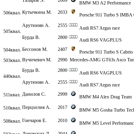
Таларов Э.
2009
BMW M3 A2 Performance
Кутычкина М.
2033
506
квал.
Porsche 911 Turbo S IMBA 
Арутюнян А.
2555
Audi RS7 Argus race
505
квал.
Бурда В.
2800
Audi RS6 VAGPLUS
Бессонов М.
2407
504
квал.
Porsche 911 Turbo S Cabr
Вучичевич М.
2990
Mercedes-AMG GT63s Asco Tun
503
квал.
Бурда В.
2800
Audi RS6 VAGPLUS
440
квал.
Арутюнян А.
2555
Audi RS7 Argus race
Данилов С.
2999
511
квал.
BMW M4 Alex Drag Team
Перцхелия А.
2017
510
квал.
BMW M5 Gosha Turbo Tec
Гончаров Е.
2010
508
квал.
BMW M5 Level Performanc
Доровских Д.
2044