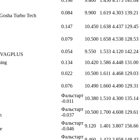
0.198
9.400
1.456
4.173
141.04
0.084
9.900
1.619
4.303
139.21
Gosha Turbo Tech
0.147
10.450
1.638
4.437
129.45
0.079
10.500
1.658
4.538
128.53
0.054
9.550
1.533
4.120
142.24
io VAGPLUS
ing
0.134
10.420
1.586
4.448
131.00
0.022
10.500
1.611
4.468
129.03
0.076
10.490
1.660
4.490
129.31
Фальстарт
10.380
1.510
4.300
135.14
-0.011
Фальстарт
10.500
1.700
4.608
129.61
h
-0.037
Фальстарт
9.120
1.401
3.807
156.66
e
-0.046
Фальстарт
9.460
1.423
3.958
148.42