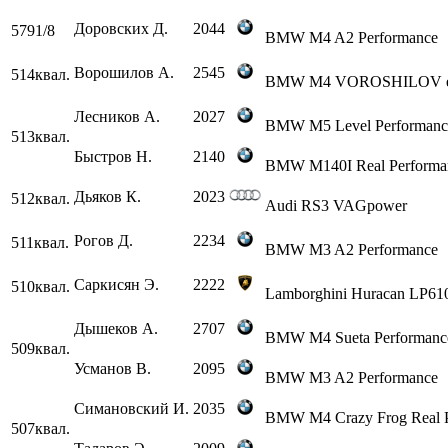
Доровских Д.
2044
579
1/8
BMW M4 A2 Performance
Ворошилов А.
2545
514
квал.
BMW M4 VOROSHILOV edi
Лесников А.
2027
BMW M5 Level Performanc
513
квал.
Быстров Н.
2140
BMW M140I Real Performa
Дьяков К.
2023
512
квал.
Audi RS3 VAGpower
Рогов Д.
2234
511
квал.
BMW M3 A2 Performance
Саркисян Э.
2222
510
квал.
Lamborghini Huracan LP61
Дышеков А.
2707
BMW M4 Sueta Performanc
509
квал.
Усманов В.
2095
BMW M3 A2 Performance
Симановский И.
2035
BMW M4 Crazy Frog Real P
507
квал.