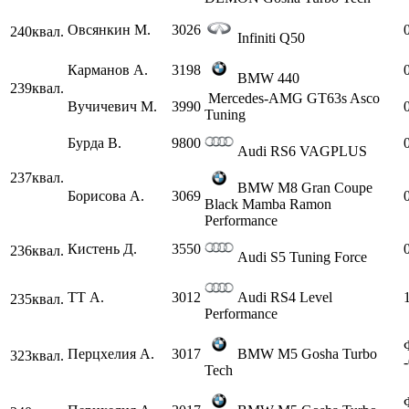
Овсянкин М.
3026
240
квал.
Infiniti Q50
Карманов А.
3198
BMW 440
239
квал.
Mercedes-AMG GT63s Asco
Вучичевич М.
3990
Tuning
Бурда В.
9800
Audi RS6 VAGPLUS
237
квал.
BMW M8 Gran Coupe
Борисова А.
3069
Black Mamba Ramon
Performance
Кистень Д.
3550
236
квал.
Audi S5 Tuning Force
ТТ А.
3012
Audi RS4 Level
235
квал.
Performance
Перцхелия А.
3017
BMW M5 Gosha Turbo
323
квал.
Tech