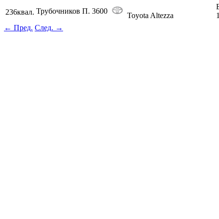
Трубочников П.
3600
236
квал.
Toyota Altezza
← Пред.
След. →