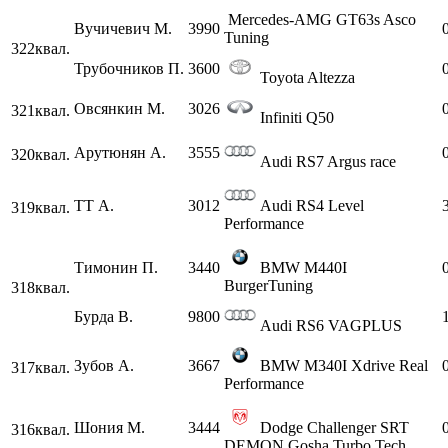
Mercedes-AMG GT63s Asco
Вучичевич М.
3990
Tuning
322
квал.
Трубочников П.
3600
Toyota Altezza
Овсянкин М.
3026
321
квал.
Infiniti Q50
Арутюнян А.
3555
320
квал.
Audi RS7 Argus race
ТТ А.
3012
Audi RS4 Level
319
квал.
Performance
Тимонин П.
3440
BMW M440I
BurgerTuning
318
квал.
Бурда В.
9800
Audi RS6 VAGPLUS
Зубов А.
3667
BMW M340I Xdrive Real
317
квал.
Performance
Шония М.
3444
Dodge Challenger SRT
316
квал.
DEMON Gosha Turbo Tech