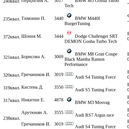
Перцхелия А.
3017
BMW M5 Gosha Turbo
240
квал.
Tech
Тимонин П.
3440
BMW M440I
235
квал.
BurgerTuning
Шония М.
3444
Dodge Challenger SRT
372
квал.
DEMON Gosha Turbo Tech
BMW M8 Gran Coupe
Борисова А.
3069
321
квал.
Black Mamba Ramon
Performance
Гричаников И.
3019
320
квал.
Audi S4 Tuning Force
Кистень Д.
3550
319
квал.
Audi S5 Tuning Force
Никитин Е.
4878
317
квал.
BMW M3 Mosvag
Арутюнян А.
3555
Audi RS7 Argus race
238
квал.
Гричаников И.
3019
Audi S4 Tuning Force