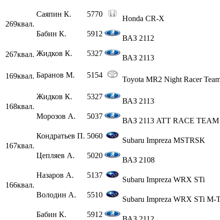
Саяпин К.
5770
Honda CR-X
269
квал.
Бабин К.
5912
ВАЗ 2112
Жидков К.
5327
267
квал.
ВАЗ 2113
Баранов М.
5154
169
квал.
Toyota MR2 Night Racer Tea
Жидков К.
5327
ВАЗ 2113
168
квал.
Морозов А.
5037
ВАЗ 2113 ATT RACE TEAM
Кондратьев П.
5060
Subaru Impreza MSTRSK
167
квал.
Цепляев А.
5020
ВАЗ 2108
Назаров А.
5137
Subaru Impreza WRX STi
166
квал.
Володин А.
5510
Subaru Impreza WRX STi М-T
Бабин К.
5912
ВАЗ 2112