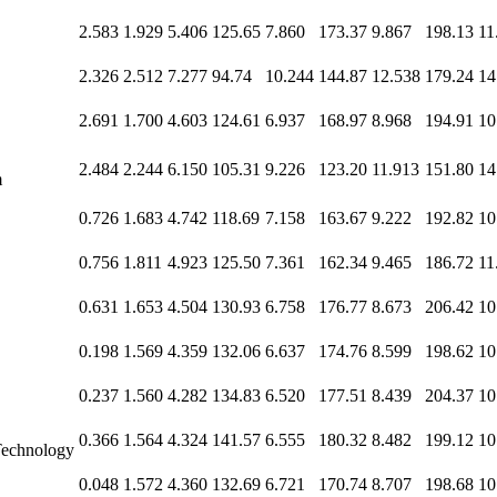
2.583
1.929
5.406
125.65
7.860
173.37
9.867
198.13
11
2.326
2.512
7.277
94.74
10.244
144.87
12.538
179.24
14
2.691
1.700
4.603
124.61
6.937
168.97
8.968
194.91
10
2.484
2.244
6.150
105.31
9.226
123.20
11.913
151.80
14
m
0.726
1.683
4.742
118.69
7.158
163.67
9.222
192.82
10
0.756
1.811
4.923
125.50
7.361
162.34
9.465
186.72
11
0.631
1.653
4.504
130.93
6.758
176.77
8.673
206.42
10
0.198
1.569
4.359
132.06
6.637
174.76
8.599
198.62
10
0.237
1.560
4.282
134.83
6.520
177.51
8.439
204.37
10
0.366
1.564
4.324
141.57
6.555
180.32
8.482
199.12
10
echnology
0.048
1.572
4.360
132.69
6.721
170.74
8.707
198.68
10