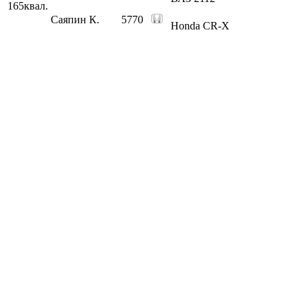
165
квал.
Саяпин К.
5770
Honda CR-X