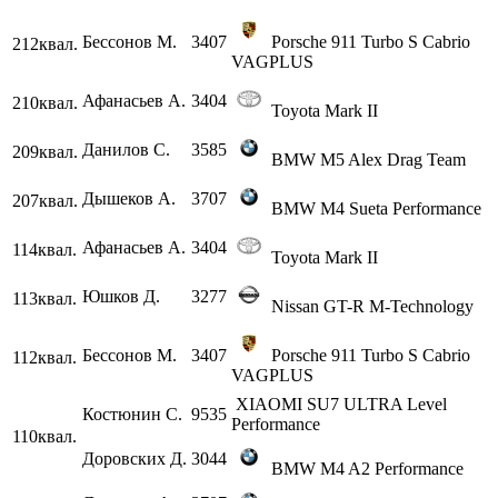
Бессонов М.
3407
Porsche 911 Turbo S Cabrio
212
квал.
VAGPLUS
Афанасьев А.
3404
210
квал.
Toyota Mark II
Данилов С.
3585
209
квал.
BMW M5 Alex Drag Team
Дышеков А.
3707
207
квал.
BMW M4 Sueta Performance
Афанасьев А.
3404
114
квал.
Toyota Mark II
Юшков Д.
3277
113
квал.
Nissan GT-R М-Technology
Бессонов М.
3407
Porsche 911 Turbo S Cabrio
112
квал.
VAGPLUS
XIAOMI SU7 ULTRA Level
Костюнин С.
9535
Performance
110
квал.
Доровских Д.
3044
BMW M4 A2 Performance