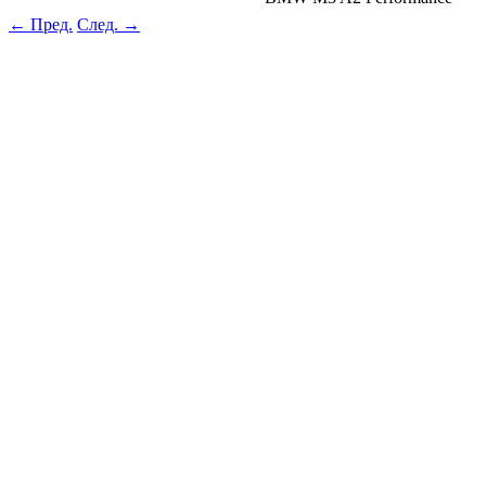
← Пред.
След. →