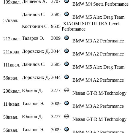
Дышеков А.
3707
109
квал.
BMW M4 Sueta Performance
Данилов С.
3585
BMW M5 Alex Drag Team
57
квал.
XIAOMI SU7 ULTRA Level
Костюнин С.
9535
Performance
Таларов Э.
3009
212
квал.
BMW M3 A2 Performance
Доровских Д.
3044
211
квал.
BMW M4 A2 Performance
Данилов С.
3585
111
квал.
BMW M5 Alex Drag Team
Доровских Д.
3044
56
квал.
BMW M4 A2 Performance
Юшков Д.
3277
208
квал.
Nissan GT-R М-Technology
Таларов Э.
3009
114
квал.
BMW M3 A2 Performance
Юшков Д.
3277
58
квал.
Nissan GT-R М-Technology
Таларов Э.
3009
56
квал.
BMW M3 A2 Performance