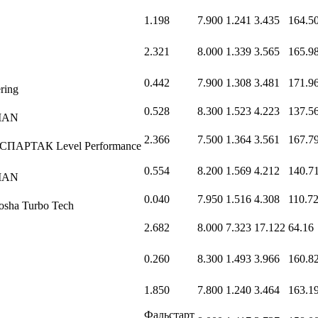
1.198
7.900
1.241
3.435
164.5
2.321
8.000
1.339
3.565
165.9
0.442
7.900
1.308
3.481
171.9
ring
0.528
8.300
1.523
4.223
137.5
MAN
2.366
7.500
1.364
3.561
167.7
 СПАРТАК Level Performance
0.554
8.200
1.569
4.212
140.7
MAN
0.040
7.950
1.516
4.308
110.7
sha Turbo Tech
2.682
8.000
7.323
17.122
64.16
0.260
8.300
1.493
3.966
160.8
1.850
7.800
1.240
3.464
163.1
Фальстарт