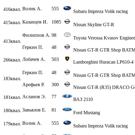
Волик А.
555
416
квал.
Subaru Impreza Volik racing
Казанцев И.
1085
415
квал.
Nissan Skyline GT-R
Филиппов А.
98
Toyota Verossa Kvasov Enginee
413
квал.
Геркин П.
48
Nissan GT-R GTR Shop BAT
Лобачев А.
503
266
квал.
Lamborghini Huracan LP610-4
Геркин П.
48
Nissan GT-R GTR Shop BAT
183
квал.
Арефьев Р.
300
Nissan GT-R (R35) DRACO Go
Асланов Э.
77
181
квал.
ВАЗ 2110
Завьялов Е.
81
180
квал.
Ford Mustang
Волик А.
555
179
квал.
Subaru Impreza Volik racing