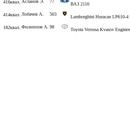
Асланов Э.
77
416
квал.
ВАЗ 2110
Лобачев А.
503
414
квал.
Lamborghini Huracan LP610-4
Филиппов А.
98
182
квал.
Toyota Verossa Kvasov Enginee