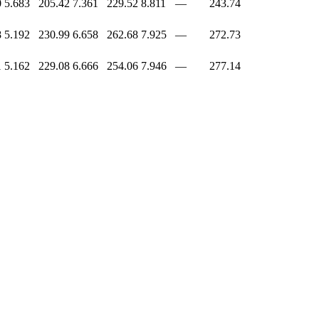
0
5.683
205.42
7.361
229.52
8.811
—
243.74
8
5.192
230.99
6.658
262.68
7.925
—
272.73
1
5.162
229.08
6.666
254.06
7.946
—
277.14