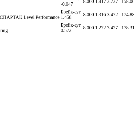
8.000
1.417
3.737
158.0
-0.047
Брейк-аут
8.000
1.316
3.472
174.8
 СПАРТАК Level Performance
1.458
Брейк-аут
8.000
1.272
3.427
178.3
ring
0.572