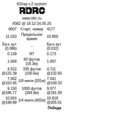
KDrag v.2 system
www.rdrc.ru
#382 @ 18:12 24.05.25
9007
Старт. номер
4177
Предельное
11.010
10.850
время
Бр-к аут
Бр-к аут
-
(0.086)
(0.032)
0.139
RT
0.173
60 футов
1.668
1.807
(18.3м)
4.622
330 футов
4.711
@125.39
(100.6м)
@132.60
7.062
7.041
1/8 мили (201м)
@163.45
@169.33
9.150
1000 футов
9.077
@186.77
(304.8м)
@191.59
10.924
10.818
1/4 мили (402м)
@199.89
@205.01
Победа