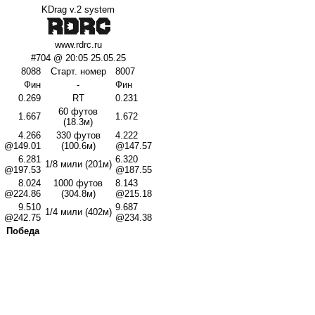
KDrag v.2 system
www.rdrc.ru
#704 @ 20:05 25.05.25
8088
Старт. номер
8007
Фин
-
Фин
0.269
RT
0.231
60 футов
1.667
1.672
(18.3м)
4.266
330 футов
4.222
@149.01
(100.6м)
@147.57
6.281
6.320
1/8 мили (201м)
@197.53
@187.55
8.024
1000 футов
8.143
@224.86
(304.8м)
@215.18
9.510
9.687
1/4 мили (402м)
@242.75
@234.38
Победа