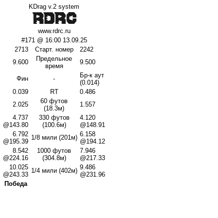
KDrag v.2 system
www.rdrc.ru
#171 @ 16:00 13.09.25
2713
Старт. номер
2242
Предельное
9.600
9.500
время
Бр-к аут
Фин
-
(0.014)
0.039
RT
0.486
60 футов
2.025
1.557
(18.3м)
4.737
330 футов
4.120
@143.80
(100.6м)
@148.91
6.792
6.158
1/8 мили (201м)
@195.39
@194.12
8.542
1000 футов
7.946
@224.16
(304.8м)
@217.33
10.025
9.486
1/4 мили (402м)
@243.33
@231.96
Победа