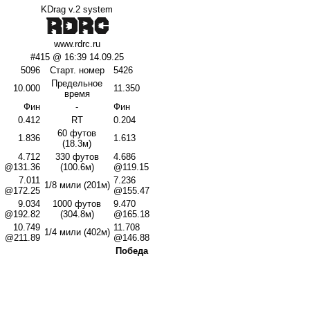
KDrag v.2 system
www.rdrc.ru
#415 @ 16:39 14.09.25
5096
Старт. номер
5426
Предельное
10.000
11.350
время
Фин
-
Фин
0.412
RT
0.204
60 футов
1.836
1.613
(18.3м)
4.712
330 футов
4.686
@131.36
(100.6м)
@119.15
7.011
7.236
1/8 мили (201м)
@172.25
@155.47
9.034
1000 футов
9.470
@192.82
(304.8м)
@165.18
10.749
11.708
1/4 мили (402м)
@211.89
@146.88
Победа