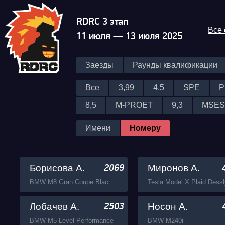
RDRC 3 этап
Все
11 июля — 13 июля 2025
Заезды
Раунды квалификации
Все
3,99
4,5
SPE
P
8,5
M-PROET
9,3
MSES
Имени
Номеру
Борисова А.
Миронов А.
2069
BMW M8 Gran Coupe Black Mamba Ramon Performance
Tesla Model X Plaid Dessl
Лобачев А.
Носон А.
2503
BMW M5 Level Performance
BMW M240i