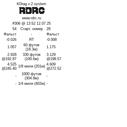
KDrag v.2 system
www.rdrc.ru
#306 @ 13:52 12.07.25
54
Старт. номер
28
Фальст
-
Фальст
-0.026
RT
-0.008
60 футов
1.057
1.175
(18.3м)
2.928
330 футов
3.129
@192.87
(100.6м)
@198.57
4.525
4.609
1/8 мили (201м)
@245.40
@272.52
1000 футов
-
-
(304.8м)
-
1/4 мили (402м)
-