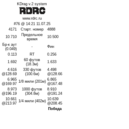
KDrag v.2 system
www.rdrc.ru
#76 @ 14:21 11.07.25
4171
Старт. номер
4888
Предельное
10.710
10.500
время
Бр-к аут
-
Фин
(0.049)
0.113
RT
0.256
60 футов
1.692
1.633
(18.3м)
4.616
330 футов
4.498
@128.69
(100.6м)
@128.66
6.965
6.865
1/8 мили (201м)
@169.97
@167.48
8.973
1000 футов
8.910
@196.19
(304.8м)
@191.24
10.661
10.639
1/4 мили (402м)
@213.97
@208.45
Победа