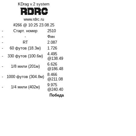
KDrag v.2 system
www.rdrc.ru
#266 @ 10:25 23.08.25
-
Старт. номер
2510
-
-
Фин
-
RT
2.087
-
60 футов (18.3м)
1.726
4.495
-
330 футов (100.6м)
@138.49
6.626
-
1/8 мили (201м)
@186.48
8.466
-
1000 футов (304.8м)
@211.08
9.975
-
1/4 мили (402м)
@240.40
Победа