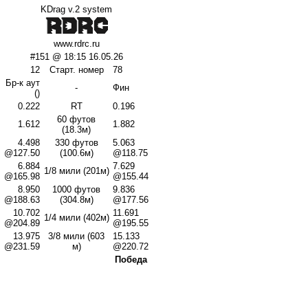
KDrag v.2 system
www.rdrc.ru
#151 @ 18:15 16.05.26
12
Старт. номер
78
Бр-к аут
-
Фин
()
0.222
RT
0.196
60 футов
1.612
1.882
(18.3м)
4.498
330 футов
5.063
@127.50
(100.6м)
@118.75
6.884
7.629
1/8 мили (201м)
@165.98
@155.44
8.950
1000 футов
9.836
@188.63
(304.8м)
@177.56
10.702
11.691
1/4 мили (402м)
@204.89
@195.55
13.975
3/8 мили (603
15.133
@231.59
м)
@220.72
Победа