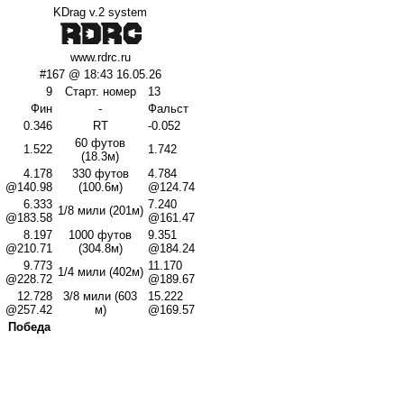
KDrag v.2 system
www.rdrc.ru
#167 @ 18:43 16.05.26
9
Старт. номер
13
Фин
-
Фальст
0.346
RT
-0.052
60 футов
1.522
1.742
(18.3м)
4.178
330 футов
4.784
@140.98
(100.6м)
@124.74
6.333
7.240
1/8 мили (201м)
@183.58
@161.47
8.197
1000 футов
9.351
@210.71
(304.8м)
@184.24
9.773
11.170
1/4 мили (402м)
@228.72
@189.67
12.728
3/8 мили (603
15.222
@257.42
м)
@169.57
Победа