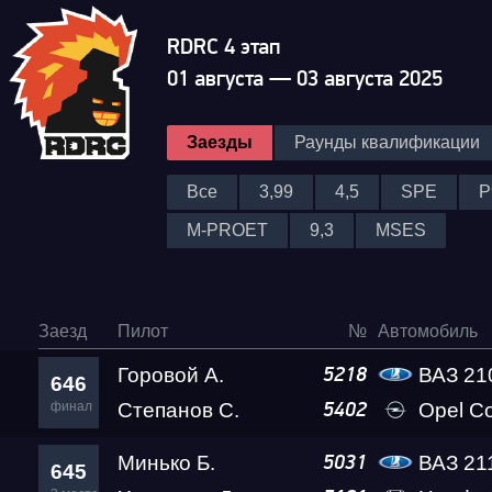
RDRC 4 этап
01 августа — 03 августа 2025
Заезды
Раунды квалификации
Все
3,99
4,5
SPE
P
M-PROET
9,3
MSES
Заезд
Пилот
№
Автомобиль
Горовой А.
ВАЗ 2108 
5218
646
финал
Степанов С.
Opel C
5402
Минько Б.
ВАЗ 21
5031
645