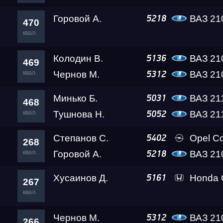
Горовой А.
ВАЗ 2108 
5218
470
квал.
Колодин В.
ВАЗ 21
5136
469
квал.
Чернов М.
ВАЗ 21
5312
Минько Б.
ВАЗ 21
5031
468
квал.
Тушнова Н.
ВАЗ 21
5052
Степанов С.
Opel C
5402
268
квал.
Горовой А.
ВАЗ 2108 
5218
Хусаинов Д.
Honda C
5161
267
квал.
Чернов М.
ВАЗ 21
5312
266