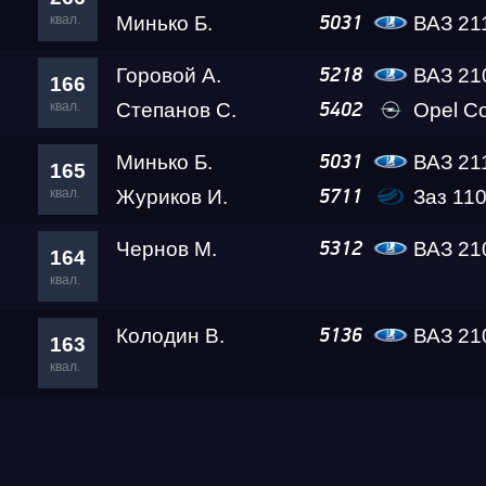
квал.
Минько Б.
ВАЗ 21
5031
Горовой А.
ВАЗ 2108 
5218
166
квал.
Степанов С.
Opel C
5402
Минько Б.
ВАЗ 21
5031
165
квал.
Журиков И.
Заз 1102 L
5711
Чернов М.
ВАЗ 21
5312
164
квал.
Колодин В.
ВАЗ 21
5136
163
квал.