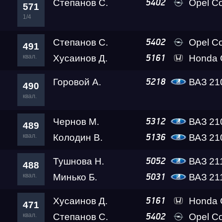
Степанов С.
Opel C
5402
571
1/4
Степанов С.
Opel C
5402
491
квал.
Хусаинов Д.
Honda C
5161
Горовой А.
ВАЗ 2108 
5218
490
квал.
Чернов М.
ВАЗ 21
5312
489
квал.
Колодин В.
ВАЗ 21
5136
Тушнова Н.
ВАЗ 21
5052
488
квал.
Минько Б.
ВАЗ 21
5031
Хусаинов Д.
Honda C
5161
471
квал.
Степанов С.
Opel C
5402