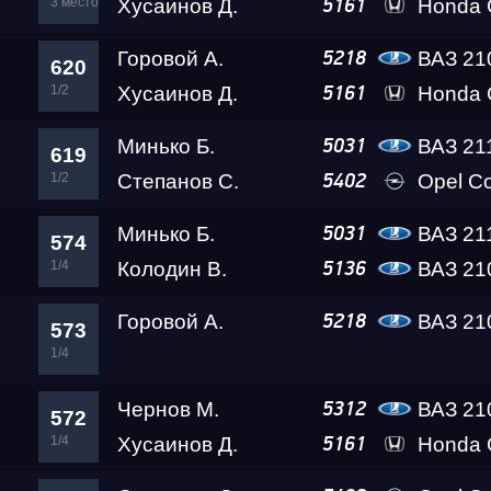
3 место
Хусаинов Д.
Honda C
5161
Горовой А.
ВАЗ 2108 
5218
620
1/2
Хусаинов Д.
Honda C
5161
Минько Б.
ВАЗ 21
5031
619
1/2
Степанов С.
Opel C
5402
Минько Б.
ВАЗ 21
5031
574
1/4
Колодин В.
ВАЗ 21
5136
Горовой А.
ВАЗ 2108 
5218
573
1/4
Чернов М.
ВАЗ 21
5312
572
1/4
Хусаинов Д.
Honda C
5161