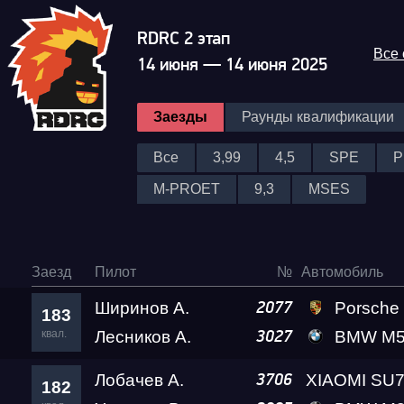
RDRC 2 этап
Все
14 июня — 14 июня 2025
Заезды
Раунды квалификации
Все
3,99
4,5
SPE
P
M-PROET
9,3
MSES
Заезд
Пилот
№
Автомобиль
Ширинов А.
Porsche 911 Tu
2077
183
квал.
Лесников А.
BMW M5 Leve
3027
Лобачев А.
3706
182