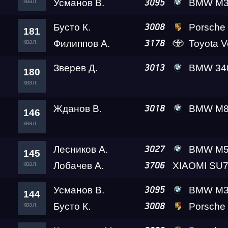
квал.
Усманов В.
BMW M3 A2 
3095
Бусто К.
Porsche 911 Turbo S 
3008
181
квал.
Филиппов А.
Toyota Verossa K
3178
Зверев Д.
BMW 340 RePtile1
3013
180
квал.
Жданов В.
BMW M8 Leve
3018
146
квал.
Лесников А.
BMW M5 Leve
3027
145
квал.
Лобачев А.
3706
Усманов В.
BMW M3 A2 
3095
144
квал.
Бусто К.
Porsche 911 Turbo S 
3008