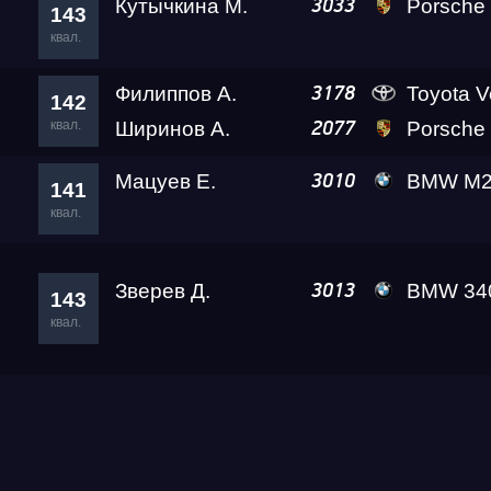
Кутычкина М.
Porsche 911 Turbo S
3033
143
квал.
Филиппов А.
Toyota Verossa K
3178
142
квал.
Ширинов А.
Porsche 911 Tu
2077
Мацуев Е.
BMW M240 xDrive (F
3010
141
квал.
Зверев Д.
BMW 340 RePtile1
3013
143
квал.