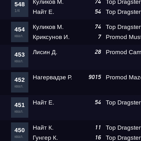
Куликов М.
Top Dragster
74
548
1/4
Найт Е.
54
Куликов М.
Top Dragster
74
454
квал.
Криксунов И.
7
Лисин Д.
28
453
квал.
Нагервадзе Р.
9015
452
квал.
Найт Е.
54
451
квал.
Найт К.
11
450
квал.
Гунгер К.
16