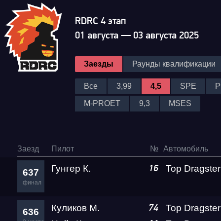
RDRC 4 этап
01 августа — 03 августа 2025
Заезды
Раунды квалификации
Все
3,99
4,5
SPE
P
M-PROET
9,3
MSES
Заезд
Пилот
№
Автомобиль
Гунгер К.
16
637
финал
Куликов М.
Top Dragster
74
636