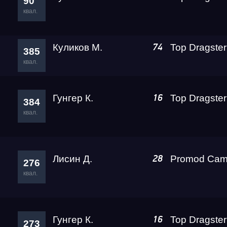
90
квал.
Куликов М.
Top Dragster
74
385
квал.
Гунгер К.
16
384
квал.
Лисин Д.
28
276
квал.
Гунгер К.
16
273