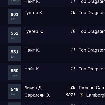
3 место
Найт К.
11
Гунгер К.
16
601
1/2
Гунгер К.
16
552
1/4
Найт К.
11
551
1/4
Найт К.
11
550
прак.
Лисин Д.
28
549
1/4
Саркисян Э.
Lamborghini Huracan LP610-
9071