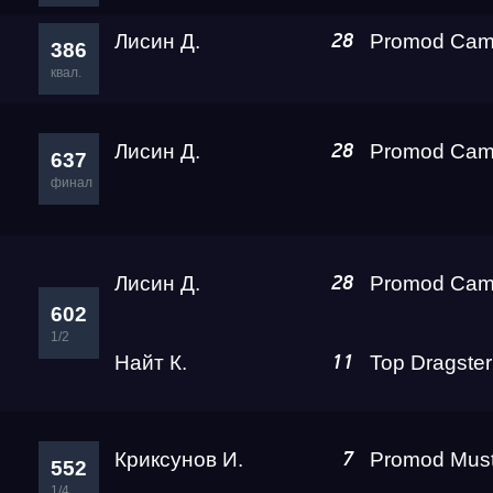
Лисин Д.
28
386
квал.
Лисин Д.
28
637
финал
Лисин Д.
28
602
1/2
Найт К.
11
Криксунов И.
7
552
1/4