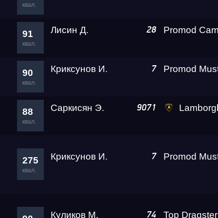
квал.
Лисин Д.
28
91
квал.
Криксунов И.
7
90
квал.
Саркисян Э.
Lamborghini Huracan LP610-
9071
88
квал.
Криксунов И.
7
275
квал.
Куликов М.
Top Dragster
74