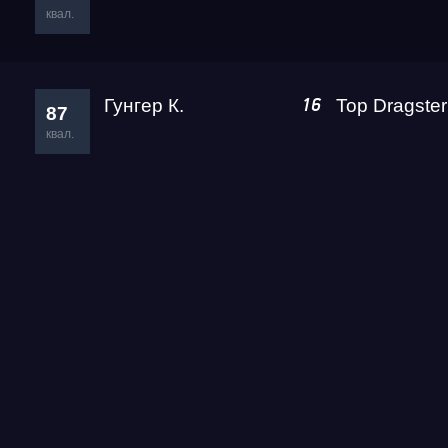
квал.
Гунгер К.
16
87
квал.
Гонка
RDRC Юг 6 этап
Суперкубок RDRC 2026