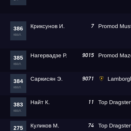
Криксунов И.
7
386
квал.
Нагервадзе Р.
9015
385
квал.
Саркисян Э.
Lamborghini Huracan LP610-
9071
384
квал.
Найт К.
11
383
квал.
Куликов М.
Top Dragster
74
275