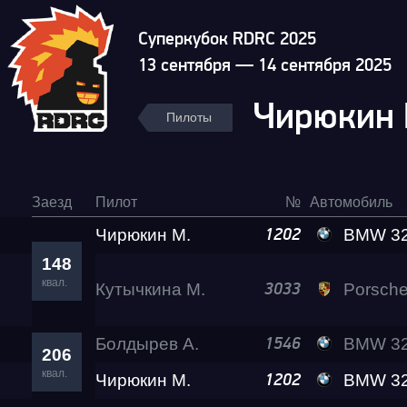
Суперкубок RDRC 2025
13 сентября — 14 сентября 2025
Чирюкин
Пилоты
Заезд
Пилот
№
Автомобиль
Чирюкин М.
BMW 32
1202
148
квал.
Кутычкина М.
Porsche 911 Turbo
3033
Болдырев А.
BMW 320 iX Let
1546
206
квал.
Чирюкин М.
BMW 32
1202