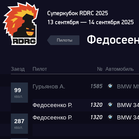
Суперкубок RDRC 2025
13 сентября — 14 сентября 2025
Федосеен
Пилоты
Заезд
Пилот
№
Автомобиль
Гурьянов А.
BMW M
1585
99
квал.
Федосеенко Р.
BMW 340 Re
1320
Федосеенко Р.
BMW 340 Re
1320
287
квал.