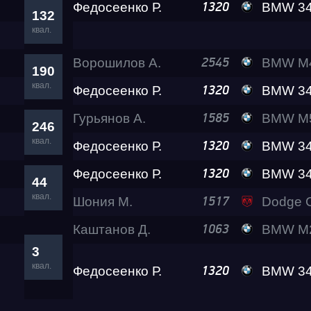
Федосеенко Р.
BMW 340 Re
1320
132
квал.
Ворошилов А.
BMW M4 VOROSHI
2545
190
квал.
Федосеенко Р.
BMW 340 Re
1320
Гурьянов А.
BMW M
1585
246
квал.
Федосеенко Р.
BMW 340 Re
1320
Федосеенко Р.
BMW 340 Re
1320
44
квал.
Шония М.
Dodge Challenger SR
1517
Каштанов Д.
BMW M240
1063
3
квал.
Федосеенко Р.
BMW 340 Re
1320