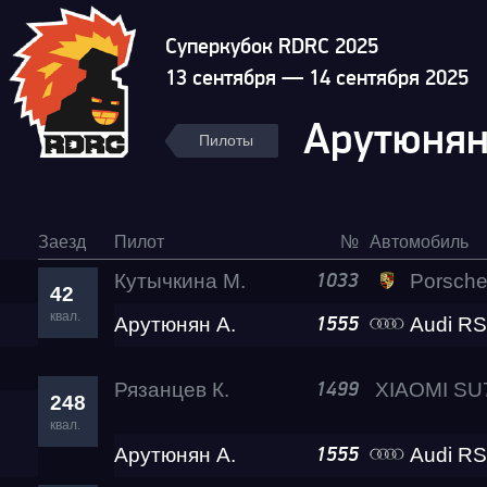
Суперкубок RDRC 2025
13 сентября — 14 сентября 2025
Арутюнян
Пилоты
Заезд
Пилот
№
Автомобиль
Кутычкина М.
Porsche 911 Turbo
1033
42
квал.
Арутюнян А.
Audi RS
1555
Рязанцев К.
1499
248
квал.
Арутюнян А.
Audi RS
1555