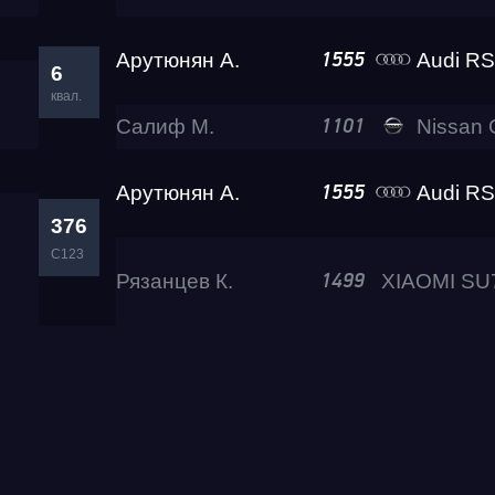
Арутюнян А.
Audi RS
1555
6
квал.
Салиф М.
Nissan GT-R (R35)
1101
Арутюнян А.
Audi RS
1555
376
C123
Рязанцев К.
1499