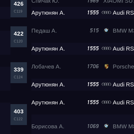
Спичак Ю.
1969
426
C119
Арутюнян А.
Audi RS
1555
Педаш А.
BMW M3 Ramon 
515
422
C120
Арутюнян А.
Audi RS
1555
Лобачев А.
Porsche 911 Turb
1706
339
C124
Арутюнян А.
Audi RS
1555
Арутюнян А.
Audi RS
1555
403
C122
Борисова А.
BMW M8 Gran Coupe Bl
1069