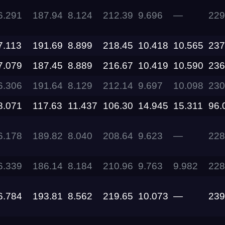
6.291
187.94
8.124
212.39
9.696
—
229
03.10.2026 —
04.10.2026
7.113
191.69
8.899
218.45
10.418
10.565
237
7.079
187.45
8.889
216.67
10.419
10.590
236
12.09.2026 —
13.09.2026
6.306
191.64
8.129
212.14
9.697
10.098
230
11.09.2026
8.071
117.63
11.437
106.30
14.945
15.311
96.
6.178
189.82
8.040
208.64
9.623
—
228
05.09.2026 —
06.09.2026
6.339
186.14
8.184
210.96
9.763
9.982
228
28.08.2026 —
30.08.2026
6.784
193.81
8.562
219.65
10.073
—
239
27.08.2026