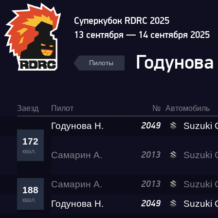
Суперкубок RDRC 2025
13 сентября — 14 сентября 2025
Годунова
Пилоты
Заезд
Пилот
№
Автомобиль
Годунова Н.
Suzuki GSX-1300
2049
172
квал.
Самарин А.
Suzuki GSX-1300
2013
Самарин А.
Suzuki GSX-1300
2013
188
квал.
Годунова Н.
Suzuki GSX-1300
2049
Гонка