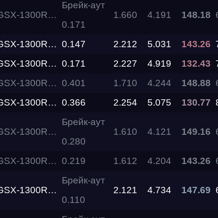
Брейк-аут
R Hayabusa Busa Zone
1.660
4.191
148.18
0.171
Evolution
Racepark
R Hayabusa Busa Zone
0.147
2.212
5.031
143.26
R Hayabusa Busa Zone
0.171
2.227
4.919
132.43
RDRC
026
Racepark
R Hayabusa Busa Zone
0.401
1.710
4.244
148.88
RDRC
R Hayabusa Busa Zone
0.366
2.254
5.075
130.77
Racepark
Брейк-аут
R Hayabusa Busa Zone
1.610
4.121
149.16
Evolution
Racepark
0.280
R Hayabusa Busa Zone
0.219
1.612
4.204
143.26
RDRC
Racepark
Брейк-аут
R Hayabusa Busa Zone
2.121
4.734
147.69
0.110
RDRC
RO
Racepark