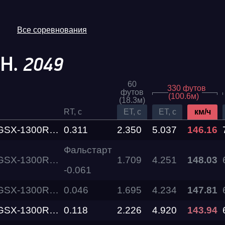
Все соревнования
 Н.
2049
60
330 футов
футов
(100.6м)
(18.3м)
RT, c
ET, c
ET, c
км/ч
R Hayabusa Busa Zone
0.311
2.350
5.037
146.16
Фальстарт
R Hayabusa Busa Zone
1.709
4.251
148.03
-0.061
R Hayabusa Busa Zone
0.046
1.695
4.234
147.81
R Hayabusa Busa Zone
0.118
2.226
4.920
143.94
Трасса