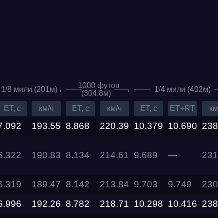
1000 футов
1/8 мили (201м)
1/4 мили (402м)
(304.8м)
ET, c
км/ч
ET, c
км/ч
ET, c
ET+RT
км
7.092
193.55
8.868
220.39
10.379
10.690
238
6.322
190.83
8.134
214.61
9.689
—
231
6.319
189.47
8.142
213.84
9.703
9.749
230
6.996
192.26
8.782
218.71
10.298
10.416
238
Дата проведения