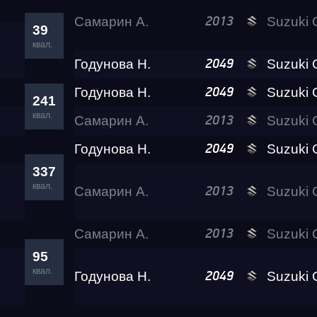
Самарин А.
Suzuki GSX-1300
2013
39
квал.
RDRC Юг 6 этап
Годунова Н.
Suzuki GSX-1300
2049
Годунова Н.
Suzuki GSX-1300
2049
Суперкубок RDRC 2
241
квал.
Самарин А.
Suzuki GSX-1300
2013
Test & Tune PRO
Годунова Н.
Suzuki GSX-1300
2049
337
квал.
Самарин А.
Suzuki GSX-1300
2013
RDRC Юг 5 этап
Самарин А.
Suzuki GSX-1300
2013
RDRC 2026 5 этап
95
квал.
Годунова Н.
Suzuki GSX-1300
2049
Test & Tune Super P