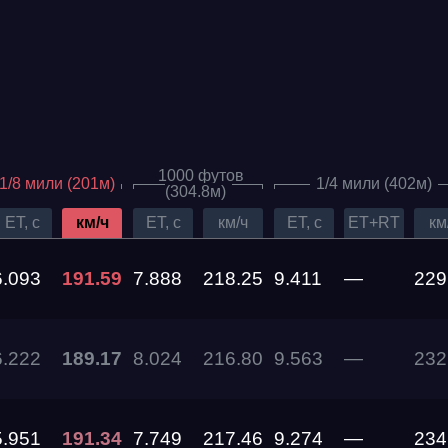
1000 футов
1/8 мили (201м)
1/4 мили (402м)
(304.8м)
ET, c
км/ч
ET, c
км/ч
ET, c
ET+RT
км
6.093
191.59
7.888
218.25
9.411
—
229
Дата проведения
6.222
189.17
8.024
216.80
9.563
—
232
03.10.2026 —
04.10.2026
12.09.2026 —
5.951
191.34
7.749
217.46
9.274
—
234
13.09.2026