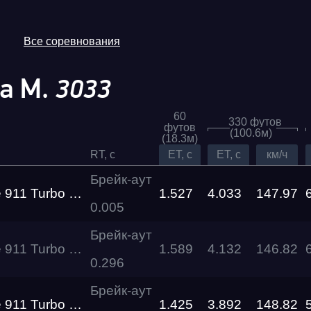
Все соревнования
а М.
3033
60
330 футов
футов
(100.6м)
(18.3м)
RT, c
ET, c
ET, c
км/ч
Брейк-аут
 S IMBA Gosha Turbo Tech
1.527
4.033
147.97
0.005
Трасса
Брейк-аут
 Turbo S VAGPLUS
1.589
4.132
146.82
Evolution
Racepark
0.296
Брейк-аут
RDRC
 S IMBA Gosha Turbo Tech
1.425
3.892
148.82
026
Racepark