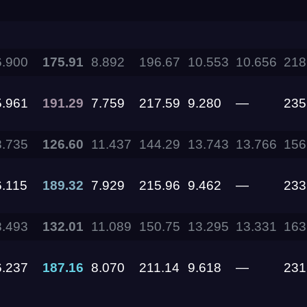
11.09.2026
6.900
175.91
8.892
196.67
10.553
10.656
218
05.09.2026 —
06.09.2026
5.961
191.29
7.759
217.59
9.280
—
235
28.08.2026 —
30.08.2026
8.735
126.60
11.437
144.29
13.743
13.766
156
6.115
189.32
7.929
215.96
9.462
—
233
27.08.2026
8.493
132.01
11.089
150.75
13.295
13.331
163
22.08.2026
6.237
187.16
8.070
211.14
9.618
—
231
14.08.2026 —
16.08.2026