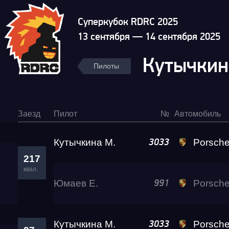
Суперкубок RDRC 2025
13 сентября — 14 сентября 2025
Кутычкин
Пилоты
Заезд
Пилот
№
Автомобиль
Кутычкина М.
Porsche 911 Turbo
3033
Гонка
217
квал.
Юмаев Е.
Porsche 911
991
RDRC Юг 6 этап
Кутычкина М.
Porsche 911 Turbo
Суперкубок RDRC 2
3033