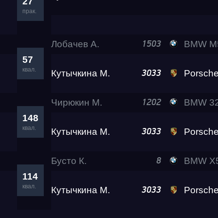
27
прак.
Test & Tune PRO
Лобачев А.
BMW M5 Lev
1503
57
RDRC Юг 5 этап
квал.
Кутычкина М.
Porsche 911 Turbo
3033
RDRC 2026 5 этап
Чирюкин М.
BMW 32
1202
148
квал.
Кутычкина М.
Porsche 911 Turbo
Test & Tune Super P
3033
Бусто К.
BMW X5 Ram
8
Test & Tune PRO
114
квал.
Кутычкина М.
Porsche 911 Turbo
3033
RDRC Сибирь 4 этап