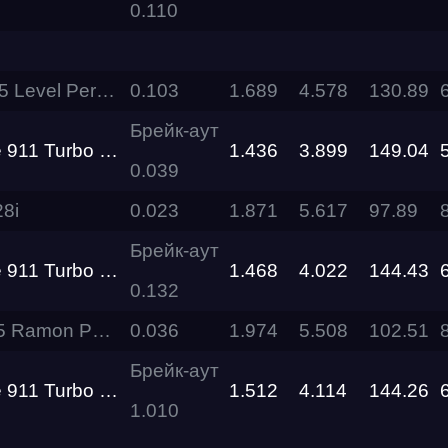
0.110
RDRC
Racepark
el Performance
0.103
1.689
4.578
130.89
Evolution
Брейк-аут
Racepark
 S IMBA Gosha Turbo Tech
1.436
3.899
149.04
0.039
RDRC
Racepark
8i
0.023
1.871
5.617
97.89
Брейк-аут
RDRC
 S IMBA Gosha Turbo Tech
1.468
4.022
144.43
RO
Racepark
0.132
on Performance
0.036
1.974
5.508
102.51
RDRC
Racepark
Брейк-аут
 S IMBA Gosha Turbo Tech
1.512
4.114
144.26
Siberia
1.010
Dragway