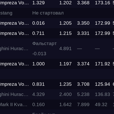
za Volik racing
1.329
1.202
3.368
173.16
stang
Не стартовал
RDRC
Racepark
za Volik racing
0.016
1.205
3.350
172.99
Evolution
za Volik racing
0.711
1.215
3.331
172.99
Racepark
Фальстарт
10-4 BEZZUBIK Gosha Turbo Tech
4.891
—
—
RDRC
Racepark
-0.013
za Volik racing
1.000
1.197
3.374
171.92
RDRC
RO
Racepark
za Volik racing
0.831
1.235
3.708
125.94
RDRC
Racepark
10-4 BEZZUBIK Gosha Turbo Tech
4.329
2.400
5.238
136.83
Siberia
Kvasov Engineering
0.160
1.642
7.899
49.32
Dragway