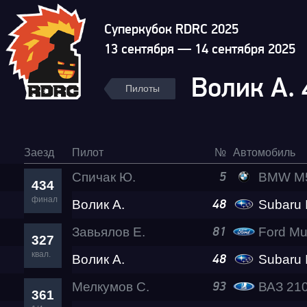
Суперкубок RDRC 2025
13 сентября — 14 сентября 2025
Волик А.
Пилоты
Заезд
Пилот
№
Автомобиль
Спичак Ю.
BMW M5 Lev
5
434
финал
Волик А.
Гонка
Subaru Impre
48
Завьялов Е.
Ford Mu
81
327
RDRC Юг 6 этап
квал.
Волик А.
Subaru Impre
48
Мелкумов С.
ВАЗ 21011 
93
361
Суперкубок RDRC 2