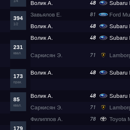
1/4
Волик А.
Subaru Impre
48
Завьялов Е.
Ford Mu
81
Test & Tune PRO
394
1/2
Волик А.
Subaru Impre
48
Волик А.
Subaru Impre
RDRC Юг 5 этап
48
231
квал.
Саркисян Э.
Lamborghini Huracan LP6
71
RDRC 2026 5 этап
Волик А.
Subaru Impre
48
173
Test & Tune Super P
прак.
Волик А.
Subaru Impre
48
Test & Tune PRO
85
квал.
Саркисян Э.
Lamborghini Huracan LP6
71
Филиппов А.
Toyota Mark II 
RDRC Сибирь 4 этап
78
179