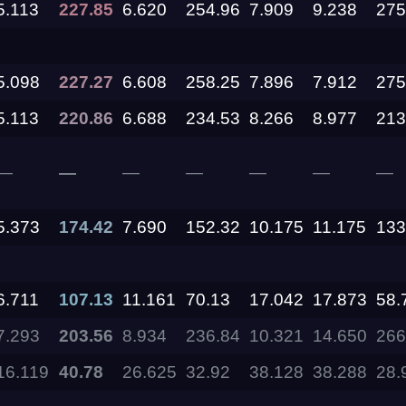
5.113
227.85
6.620
254.96
7.909
9.238
275
11.09.2026
5.098
227.27
6.608
258.25
7.896
7.912
275
05.09.2026 —
5.113
220.86
6.688
234.53
8.266
8.977
213
06.09.2026
—
—
—
—
—
—
—
28.08.2026 —
30.08.2026
5.373
174.42
7.690
152.32
10.175
11.175
133
27.08.2026
6.711
107.13
11.161
70.13
17.042
17.873
58.
22.08.2026
7.293
203.56
8.934
236.84
10.321
14.650
266
14.08.2026 —
16.119
40.78
26.625
32.92
38.128
38.288
28.
16.08.2026