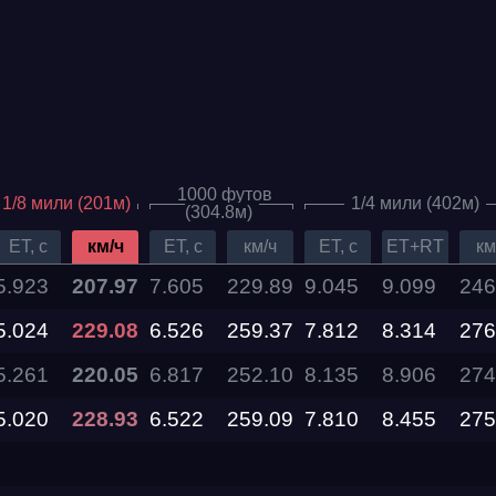
1000 футов
1/8 мили (201м)
1/4 мили (402м)
(304.8м)
ET, c
км/ч
ET, c
км/ч
ET, c
ET+RT
км
5.923
207.97
7.605
229.89
9.045
9.099
246
5.024
Дата проведения
229.08
6.526
259.37
7.812
8.314
276
5.261
220.05
6.817
252.10
8.135
8.906
274
03.10.2026 —
04.10.2026
5.020
228.93
6.522
259.09
7.810
8.455
275
12.09.2026 —
13.09.2026