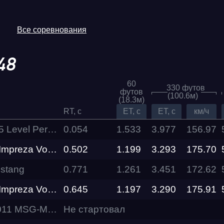
Все соревнования
48
60
330 футов
футов
(100.6м)
(18.3м)
RT, c
ET, c
ET, c
км/ч
el Performance
0.054
1.533
3.977
156.97
za Volik racing
0.502
1.199
3.293
Трасса
175.70
stang
0.771
1.261
3.451
172.62
Evolution
Racepark
za Volik racing
0.645
1.197
3.290
175.91
MSG-Motorsport
Не стартовал
RDRC
026
Racepark