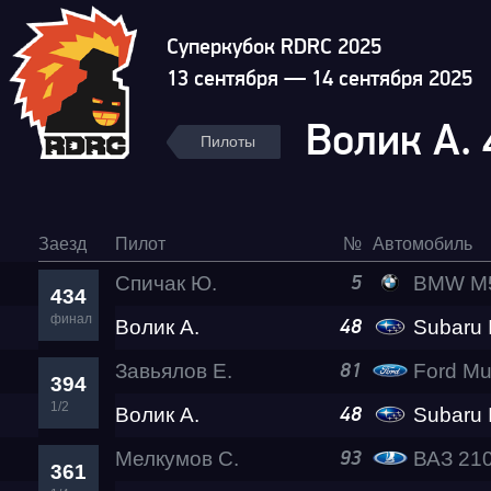
Суперкубок RDRC 2025
13 сентября — 14 сентября 2025
Волик А.
Пилоты
Заезд
Пилот
№
Автомобиль
Спичак Ю.
BMW M5 Lev
5
434
финал
Волик А.
Subaru Impre
48
Завьялов Е.
Ford Mu
81
394
1/2
Волик А.
Subaru Impre
48
Мелкумов С.
ВАЗ 21011 
93
361