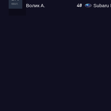
квал.
Волик А.
Subaru Impre
48