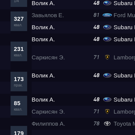
1/4
Волик А.
Subaru Impre
48
Завьялов Е.
Ford Mu
81
327
квал.
Волик А.
Subaru Impre
48
Волик А.
Subaru Impre
48
231
квал.
Саркисян Э.
Lamborghini Huracan LP6
71
Волик А.
Subaru Impre
48
173
прак.
Волик А.
Subaru Impre
48
85
квал.
Саркисян Э.
Lamborghini Huracan LP6
71
Филиппов А.
Toyota Mark II 
78
179