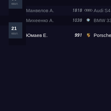
квал.
Манвелов А.
Audi S4 Eva 
1818
Михеенко А.
BMW 330ix Let
1038
21
квал.
Юмаев Е.
Porsche 911
991