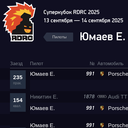
Суперкубок RDRC 2025
13 сентября — 14 сентября 2025
Юмаев Е
Пилоты
Заезд
Пилот
№
Автомобиль
Юмаев Е.
Porsche 911
991
235
прак.
Никитин Е.
Audi TT
1878
154
квал.
Юмаев Е.
Porsche 911
991
Юмаев Е.
Porsche 911
991