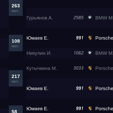
263
квал.
Гурьянов А.
BMW M
2585
Юмаев Е.
Porsche 911
991
108
квал.
Никулин И.
BMW M2 
1062
Кутычкина М.
Porsche 911 Turbo
3033
217
квал.
Юмаев Е.
Porsche 911
991
Юмаев Е.
Porsche 911
991
58