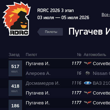
RDRC 2026 3 этап
Все
03 июля — 05 июля 2026
Пугачев 
Пилоты
Заезд
Пилот
№
Автомобиль
Пугачев И.
Corvette 
1177
517
квал.
Алероев А.
Nissan GT-
16
Досмамедов И.
ВАЗ 21
1116
418
квал.
Пугачев И.
Corvette 
1177
Пугачев И.
Corvette 
1177
186