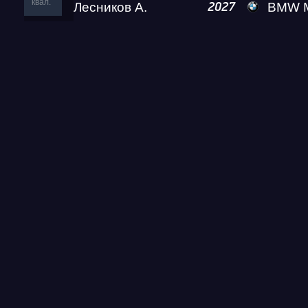
квал.
Лесников А.
BMW M5 L
2027