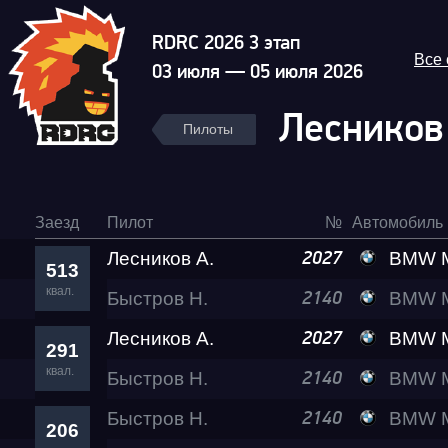
RDRC 2026 3 этап
Все
03 июля — 05 июля 2026
Лесников
Пилоты
Заезд
Пилот
№
Автомобиль
Лесников А.
BMW M5 L
2027
513
квал.
Быстров Н.
BMW M140I
2140
Лесников А.
BMW M5 L
2027
291
квал.
Быстров Н.
BMW M140I
2140
Быстров Н.
BMW M140I
2140
206