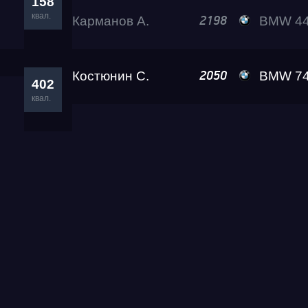
158
квал.
Карманов А.
BMW 4
2198
Костюнин С.
BMW 740 Lev
2050
402
квал.