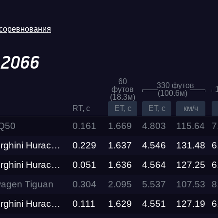
 соревнования
.
2066
60
330 футов
футов
(100.6м)
(18.3м)
RT, c
ET, c
ET, c
км/ч
 Q50
0.161
1.669
4.803
115.64
7
an Perfomante LP640-4 VAGPLUS
0.229
1.637
4.546
Трасса
131.48
6
an Perfomante LP640-4 VAGPLUS
0.051
1.636
4.564
127.25
6
Evolution
Racepark
agen Tiguan
0.304
2.095
5.537
107.53
8
an Perfomante LP640-4 VAGPLUS
0.111
1.629
4.551
127.19
6
RDRC
026
Racepark