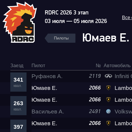
RDRC 2026 3 этап
Все
03 июля — 05 июля 2026
Юмаев Е
Пилоты
Заезд
Пилот
№
Автомобиль
Руфанов А.
Infiniti
2119
341
квал.
Юмаев Е.
Гонка
Lamborghini Hurac
2066
Юмаев Е.
Lamborghini Hurac
2066
263
RDRC Юг 6 этап
квал.
Васильев А.
Volksw
2491
Юмаев Е.
Lamborghini Hurac
2066
397
Суперкубок RDRC 2