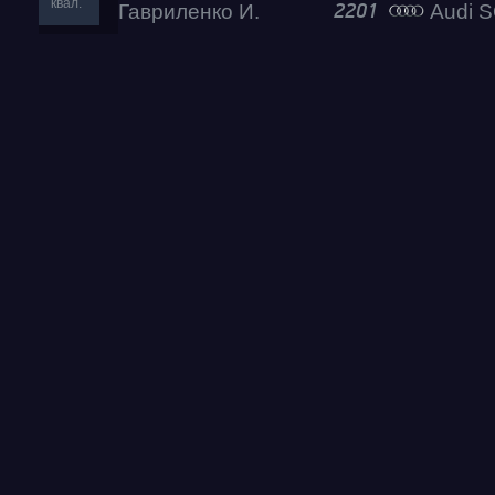
квал.
Гавриленко И.
Audi SQ5 Ад
2201
Test & Tune PRO
RDRC Юг 5 этап
RDRC 2026 5 этап
Test & Tune Super P
Test & Tune PRO
RDRC Сибирь 4 этап