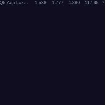
а Lexx Motors Team
1.588
1.777
4.880
117.65
7
RDRC
Racepark
Evolution
Racepark
RDRC
Racepark
RDRC
RO
Racepark
RDRC
Racepark
Siberia
Dragway