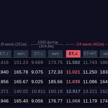
1000 футов
1/8 мили (201м)
1/4 мили (402м)
(304.8м)
ET, c
км/ч
ET, c
км/ч
ET, c
ET+RT
км
.416
151.23
9.669
173.75
11.582
11.743
186
.940
Дата проведения
165.78
9.075
172.33
11.021
11.250
183
.956
165.67
9.025
185.66
11.035
11.086
164
03.10.2026 —
04.10.2026
.371
140.02
10.811
160.18
12.917
13.221
162
.946
165.40
9.056
176.77
11.068
11.179
174
12.09.2026 —
13.09.2026