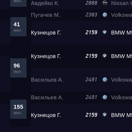
квал.
Авдейко К.
Nissan GT-R 
2888
Пугачев М.
Volkswagen Golf 7
2383
41
квал.
Кузнецов Г.
BMW M5 Lev
2159
Кузнецов Г.
BMW M5 Lev
2159
96
квал.
Васильев А.
Volkswa
2491
Васильев А.
Volkswa
2491
155
квал.
Кузнецов Г.
BMW M5 Lev
2159