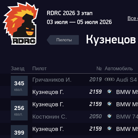
RDRC 2026 3 этап
Все
03 июля — 05 июля 2026
Кузнецов
Пилоты
Заезд
Пилот
№
Автомобиль
Гричаников И.
Audi S4
2019
345
квал.
Кузнецов Г.
BMW M5 Lev
2159
Кузнецов Г.
BMW M5 Lev
2159
256
квал.
Костюнин С.
BMW 740 Lev
2050
Кузнецов Г.
BMW M5 Lev
2159
399