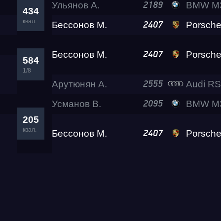
Ульянов А.
BMW M3 Lev
2189
434
квал.
Бессонов М.
Porsche 911 Tu
2407
Бессонов М.
Porsche 911 Tu
2407
584
1/8
Арутюнян А.
Audi RS
2555
Усманов В.
BMW M3 A2
2095
205
квал.
Бессонов М.
Porsche 911 Tu
2407