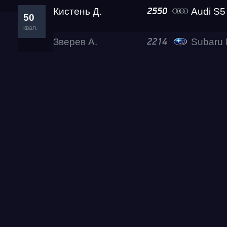
Кистень Д.
Audi S5
2550
50
квал.
Зверев А.
Subaru 
2214