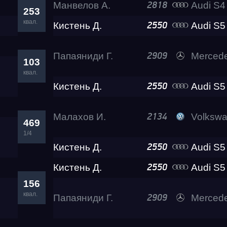
Манвелов А.
Audi S4 Eva 
2818
253
квал.
Кистень Д.
Audi S5
2550
Папаяниди Г.
Mercedes-Benz 
2909
103
квал.
Кистень Д.
Audi S5
2550
Малахов И.
Volkswagen Cadd
2134
469
1/4
Кистень Д.
Audi S5
2550
Кистень Д.
Audi S5
2550
156
квал.
Папаяниди Г.
Mercedes-Benz 
2909