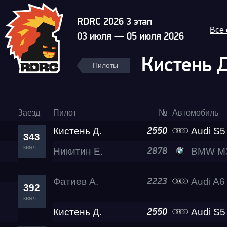
RDRC 2026 3 этап
Все
03 июля — 05 июля 2026
Кистень 
Пилоты
Заезд
Пилот
№
Автомобиль
Кистень Д.
Audi S5
2550
343
квал.
Никитин Е.
BMW M3
2878
Фатиев А.
Audi A6
2223
392
квал.
Кистень Д.
Audi S5
2550