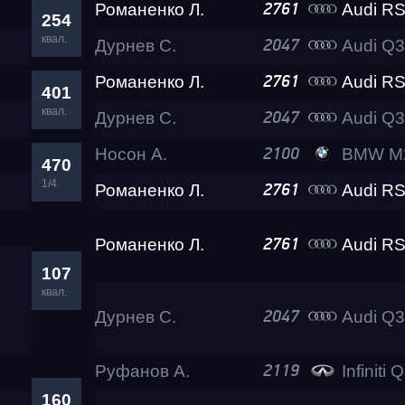
Романенко Л.
Audi RS
2761
254
квал.
Дурнев С.
Audi Q3 RS L
2047
Test & Tune PRO
Романенко Л.
Audi RS
2761
401
квал.
Дурнев С.
Audi Q3 RS L
RDRC Юг 5 этап
2047
Носон А.
BMW M2
2100
470
RDRC 2026 5 этап
1/4
Романенко Л.
Audi RS
2761
Романенко Л.
Audi RS
Test & Tune Super P
2761
107
квал.
Test & Tune PRO
Дурнев С.
Audi Q3 RS L
2047
Руфанов А.
Infiniti 
RDRC Сибирь 4 этап
2119
160