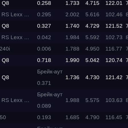
 Q8
0.258
1.733
4.715
122.01
exx Motors Team
0.295
2.002
5.616
102.46
RDRC
Racepark
 Q8
0.327
1.740
4.729
121.52
Evolution
exx Motors Team
0.042
1.984
5.592
102.73
Racepark
40i
0.006
1.788
4.950
116.77
RDRC
Racepark
 Q8
0.718
1.990
5.042
120.74
Брейк-аут
RDRC
 Q8
1.736
4.730
121.42
RO
Racepark
0.371
Брейк-аут
RDRC
Racepark
exx Motors Team
1.988
5.575
103.63
0.089
Siberia
Q50
0.193
1.685
4.790
116.45
Dragway