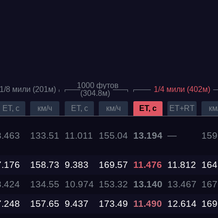
1000 футов
1/8 мили (201м)
1/4 мили (402м)
(304.8м)
ET, c
км/ч
ET, c
км/ч
ET, c
ET+RT
км
8.463
133.51
11.011
155.04
13.194
—
159
Дата проведения
7.176
158.73
9.383
169.57
11.476
11.812
164
03.10.2026 —
04.10.2026
8.424
134.55
10.974
153.32
13.140
13.467
167
7.248
157.65
9.437
173.49
11.490
12.614
169
12.09.2026 —
13.09.2026