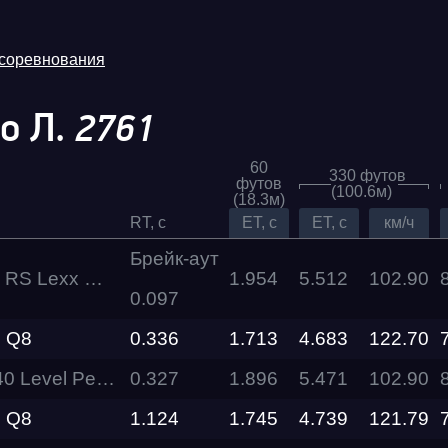
 соревнования
о Л.
2761
60
330 футов
футов
(100.6м)
(18.3м)
RT, c
ET, c
ET, c
км/ч
Брейк-аут
exx Motors Team
1.954
5.512
102.90
0.097
Трасса
 Q8
0.336
1.713
4.683
122.70
Evolution
Racepark
vel Performance
0.327
1.896
5.471
102.90
 Q8
1.124
1.745
4.739
121.79
RDRC
026
Racepark