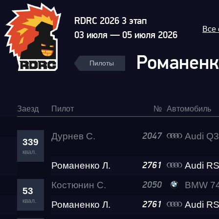
RDRC 2026 3 этап
Все
03 июля — 05 июля 2026
Романенк
Пилоты
Заезд
Пилот
№
Автомобиль
Дурнев С.
Audi Q3 RS L
2047
339
Гонка
квал.
Романенко Л.
Audi RS
2761
RDRC Юг 6 этап
Костюнин С.
BMW 740 Le
2050
53
квал.
Романенко Л.
Audi RS
2761
Суперкубок RDRC 2