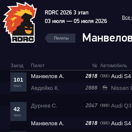
RDRC 2026 3 этап
Все
03 июля — 05 июля 2026
Манвелов
Пилоты
Заезд
Пилот
№
Автомобиль
Манвелов А.
Audi S4 Eva 
2818
101
квал.
Авдейко К.
Nissan GT-R 
2888
Дурнев С.
Audi Q3 RS L
2047
42
квал.
Манвелов А.
Audi S4 Eva 
2818