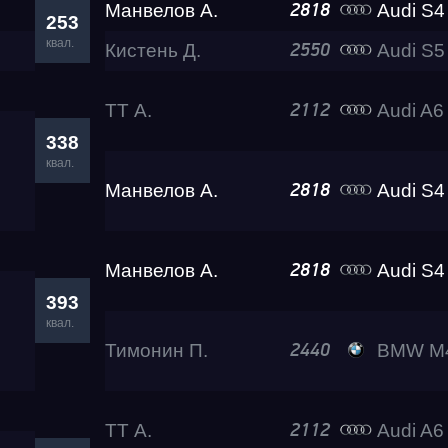
Манвелов А.
Audi S4 Eva 
2818
253
квал.
Кистень Д.
Audi S5
2550
ТТ А.
Audi A6 Lev
2112
338
квал.
Манвелов А.
Audi S4 Eva 
2818
Манвелов А.
Audi S4 Eva 
2818
393
квал.
Тимонин П.
BMW M440I
2440
ТТ А.
Audi A6 Lev
2112