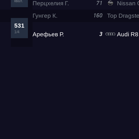
квал.
Перцхелия Г.
Nissan GTR (R35) 
71
Гунгер К.
160
531
1/4
Арефьев Р.
Audi R8 Rokot
3