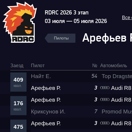
RDRC 2026 3 этап
Все
03 июля — 05 июля 2026
Арефьев 
Пилоты
Заезд
Пилот
№
Автомобиль
Найт Е.
54
409
квал.
Арефьев Р.
Audi R8 Rokot
3
Арефьев Р.
Audi R8 Rokot
3
176
квал.
Криксунов И.
7
Арефьев Р.
Audi R8 Rokot
3
475