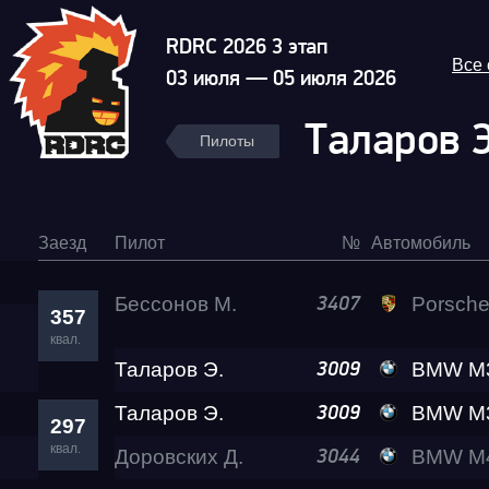
RDRC 2026 3 этап
Все
03 июля — 05 июля 2026
Таларов 
Пилоты
Заезд
Пилот
№
Автомобиль
Бессонов М.
Porsche 911 Tu
3407
357
квал.
Таларов Э.
BMW M3 A2
3009
Таларов Э.
BMW M3 A2
3009
297
квал.
Доровских Д.
BMW M4 A2
3044