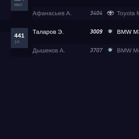
квал.
Афанасьев А.
Toyota M
3404
Таларов Э.
BMW M3 A2
3009
441
1/4
Дышеков А.
BMW M4 Sue
3707