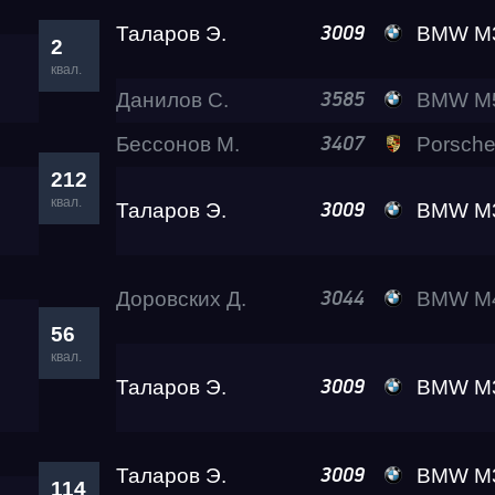
Таларов Э.
BMW M3 A2
3009
2
квал.
Данилов С.
BMW M5 Al
3585
Бессонов М.
Porsche 911 Tu
3407
212
квал.
Таларов Э.
BMW M3 A2
3009
Доровских Д.
BMW M4 A2
3044
56
квал.
Таларов Э.
BMW M3 A2
3009
Таларов Э.
BMW M3 A2
3009
114