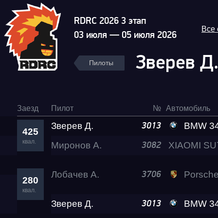
RDRC 2026 3 этап
Все
03 июля — 05 июля 2026
Зверев Д
Пилоты
Заезд
Пилот
№
Автомобиль
Зверев Д.
BMW 340 RePtile
3013
425
квал.
Миронов А.
3082
Лобачев А.
Porsche 911 Tur
3706
280
квал.
Зверев Д.
BMW 340 RePtile
3013