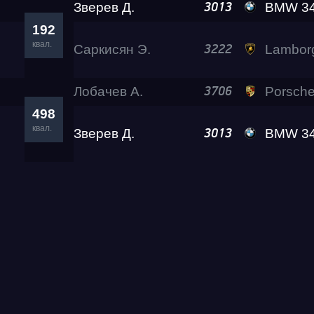
Зверев Д.
BMW 340 RePtile
3013
192
квал.
Саркисян Э.
Lamborghini Huracan L
3222
Лобачев А.
Porsche 911 Tur
3706
498
квал.
Зверев Д.
BMW 340 RePtile
3013