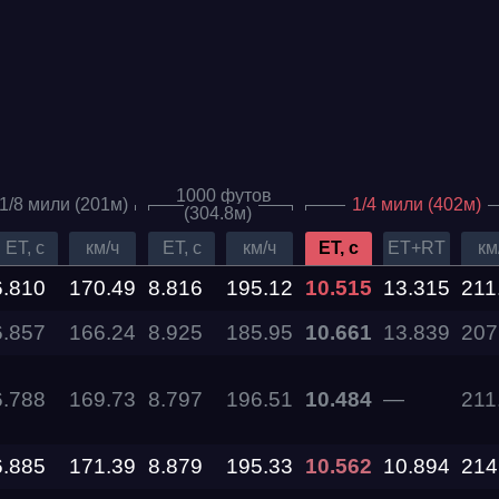
1000 футов
1/8 мили (201м)
1/4 мили (402м)
(304.8м)
ET, c
км/ч
ET, c
км/ч
ET, c
ET+RT
км
6.810
170.49
8.816
195.12
10.515
13.315
211
6.857
166.24
8.925
185.95
10.661
13.839
207
Дата проведения
6.788
169.73
8.797
196.51
10.484
—
211
03.10.2026 —
04.10.2026
6.885
171.39
8.879
195.33
10.562
10.894
214
12.09.2026 —