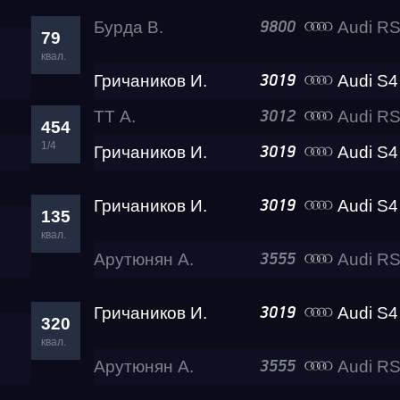
Бурда В.
Audi R
9800
79
квал.
Test & Tune PRO
Гричаников И.
Audi S4
3019
ТТ А.
Audi RS4 Le
3012
RDRC Юг 5 этап
454
1/4
Гричаников И.
Audi S4
3019
RDRC 2026 5 этап
Гричаников И.
Audi S4
3019
135
квал.
Test & Tune Super P
Арутюнян А.
Audi RS
3555
Test & Tune PRO
Гричаников И.
Audi S4
3019
320
квал.
Арутюнян А.
Audi RS
3555
RDRC Сибирь 4 этап