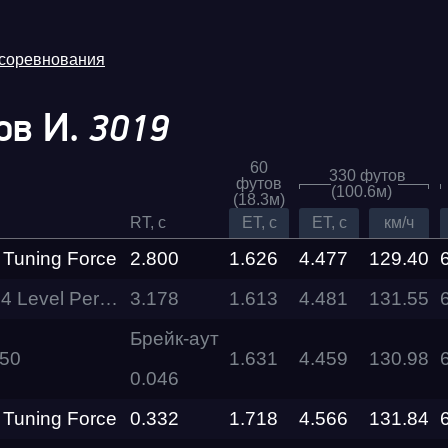
 соревнования
ов И.
3019
60
330 футов
футов
(100.6м)
(18.3м)
RT, c
ET, c
ET, c
км/ч
 Tuning Force
2.800
1.626
4.477
129.40
vel Performance
3.178
1.613
4.481
131.55
Трасса
Брейк-аут
Q50
1.631
4.459
130.98
Evolution
0.046
Racepark
 Tuning Force
0.332
1.718
4.566
131.84
RDRC
026