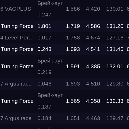
Racepark
Брейк-аут
S6 VAGPLUS
1.586
4.420
130.01
0.247
RDRC
Racepark
 Tuning Force
1.801
1.719
4.586
131.20
vel Performance
0.017
1.758
4.674
127.16
Evolution
Racepark
 Tuning Force
0.248
1.693
4.541
131.46
RDRC
Брейк-аут
Racepark
 Tuning Force
1.591
4.385
132.01
0.219
RDRC
RO
Racepark
7 Argus race
0.046
1.693
4.510
129.80
Брейк-аут
RDRC
 Tuning Force
1.565
4.358
132.33
Racepark
0.187
7 Argus race
0.184
1.651
4.463
129.47
Siberia
Dragway