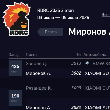
RDRC 2026 3 этап
Все
03 июля — 05 июля 2026
Миронов 
Пилоты
Заезд
Пилот
№
Автомобиль
Зверев Д.
BMW 340 RePtile
3013
425
квал.
Миронов А.
3082
Рязанцев К.
3499
190
квал.
Миронов А.
3082