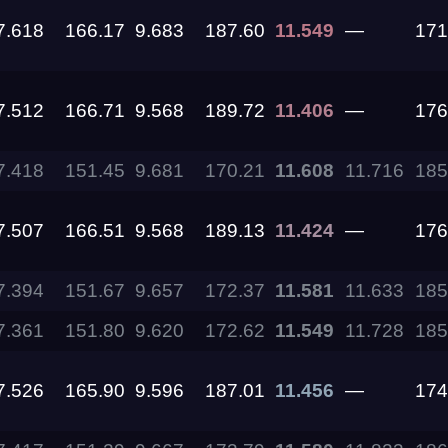
7.618
166.17
9.683
187.60
11.549
—
171
11.09.2026
7.512
166.71
9.568
189.72
11.406
—
176
05.09.2026 —
06.09.2026
7.418
151.45
9.681
170.21
11.608
11.716
185
28.08.2026 —
30.08.2026
7.507
166.51
9.568
189.13
11.424
—
176
27.08.2026
7.394
151.67
9.657
172.37
11.581
11.633
185
7.361
151.80
9.620
172.62
11.549
11.728
185
22.08.2026
7.526
165.90
9.596
187.01
11.456
—
174
14.08.2026 —
16.08.2026