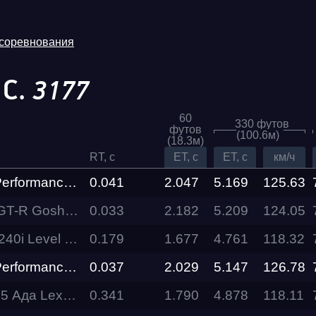
 соревнования
 С.
3177
60
330 футов
футов
(100.6м)
(18.3м)
RT, c
ET, c
ET, c
км/ч
Zeekr 007 Performance Gosha Turbo Tech
0.041
2.047
5.169
125.63
Gosha Turbo Tech
0.033
2.182
5.209
Трасса
124.05
vel Performance
0.179
1.677
4.761
118.32
Evolution
Racepark
Zeekr 007 Performance Gosha Turbo Tech
0.037
2.029
5.147
126.78
Lexx Motors Team
0.341
1.790
4.878
118.11
RDRC
026
Racepark