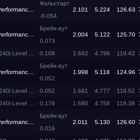
Фальстарт
Zeekr 007 Performance Gosha Turbo Tech
2.101
5.224
126.63
-0.054
RDRC
Racepark
Брейк-аут
Zeekr 007 Performance Gosha Turbo Tech
2.004
5.122
125.70
Evolution
0.073
Racepark
vel Performance
0.108
1.692
4.798
119.42
RDRC
Racepark
Брейк-аут
Zeekr 007 Performance Gosha Turbo Tech
1.998
5.118
124.96
0.052
RDRC
RO
Racepark
vel Performance
0.052
1.681
4.777
119.52
vel Performance
0.179
1.680
4.758
118.38
RDRC
Racepark
Брейк-аут
Zeekr 007 Performance Gosha Turbo Tech
2.011
5.130
126.60
Siberia
0.016
Dragway