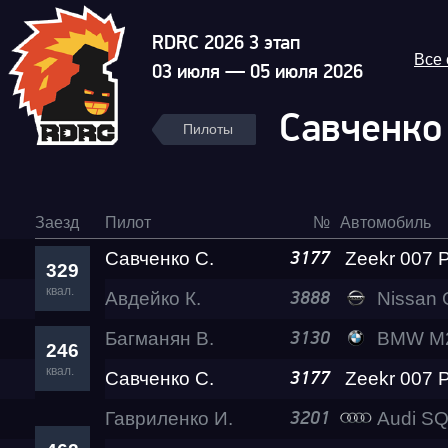
RDRC 2026 3 этап
Все
03 июля — 05 июля 2026
Савченко
Пилоты
Заезд
Пилот
№
Автомобиль
Савченко С.
3177
329
квал.
Авдейко К.
Гонка
Nissan GT-R 
3888
Багманян В.
BMW M240i Le
3130
246
RDRC Юг 6 этап
квал.
Савченко С.
3177
Гавриленко И.
Audi SQ5 Ада 
3201
Суперкубок RDRC 2