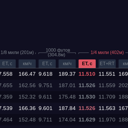
1000 футов
1/8 мили (201м)
1/4 мили (402м)
(304.8м)
ET, c
км/ч
ET, c
км/ч
ET, c
ET+RT
км
7.558
166.47
9.618
189.37
11.510
11.551
169
7.655
Дата проведения
162.56
9.751
187.01
11.526
11.559
202
7.359
152.32
9.611
175.48
11.530
11.709
188
03.10.2026 —
04.10.2026
7.539
166.36
9.601
187.84
11.526
11.563
167
7.464
152.48
9.711
174.04
11.629
11.970
188
12.09.2026 —
13.09.2026