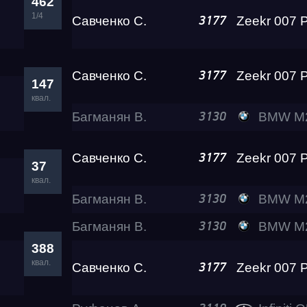
462
1/4
Савченко С.
3177
Test & Tune PRO
Савченко С.
3177
147
RDRC Юг 5 этап
квал.
Багманян В.
BMW M240i Le
3130
RDRC 2026 5 этап
Савченко С.
3177
37
квал.
Test & Tune Super P
Багманян В.
BMW M240i Le
3130
Багманян В.
BMW M240i Le
3130
Test & Tune PRO
388
квал.
Савченко С.
3177
RDRC Сибирь 4 этап