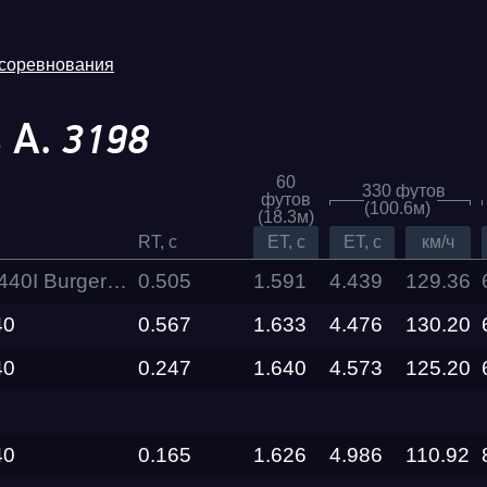
 соревнования
 А.
3198
60
330 футов
футов
(100.6м)
(18.3м)
RT, c
ET, c
ET, c
км/ч
 BurgerTuning
0.505
1.591
4.439
129.36
40
0.567
1.633
4.476
Трасса
130.20
40
0.247
1.640
4.573
125.20
Evolution
Racepark
40
0.165
1.626
4.986
110.92
RDRC
026
Racepark