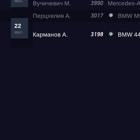
квал.
Вучичевич М.
3990
Перцхелия А.
BMW M5 Gos
3017
Test & Tune PRO
22
квал.
Карманов А.
BMW 4
3198
RDRC Юг 5 этап
RDRC 2026 5 этап
Test & Tune Super P
Test & Tune PRO
RDRC Сибирь 4 этап