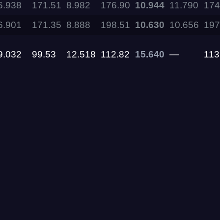
6.938
171.51
8.982
176.90
10.944
11.790
174
6.901
171.35
8.888
198.51
10.630
10.656
197
11.09.2026
9.032
99.53
12.518
112.82
15.640
—
113
05.09.2026 —
06.09.2026
28.08.2026 —
30.08.2026
27.08.2026
22.08.2026
14.08.2026 —
16.08.2026