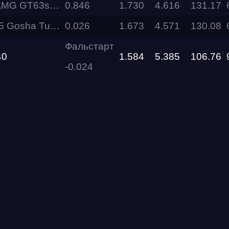
Mercedes-AMG GT63s Asco Tuning
0.846
1.730
4.616
131.17
ha Turbo Tech
0.026
1.673
4.571
130.08
RDRC
Racepark
Фальстарт
40
1.584
5.385
106.76
Evolution
-0.024
Racepark
RDRC
Racepark
RDRC
RO
Racepark
RDRC
Racepark
Siberia
Dragway