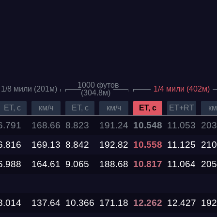
1000 футов
1/8 мили (201м)
1/4 мили (402м)
(304.8м)
ET, c
км/ч
ET, c
км/ч
ET, c
ET+RT
км
6.791
168.66
8.823
191.24
10.548
11.053
203
6.816
Дата проведения
169.13
8.842
192.82
10.558
11.125
210
6.988
164.61
9.065
188.68
10.817
11.064
205
03.10.2026 —
04.10.2026
8.014
137.64
10.366
171.18
12.262
12.427
192
12.09.2026 —
13.09.2026