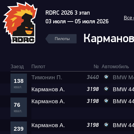
RDRC 2026 3 этап
Все
03 июля — 05 июля 2026
Карманов
Пилоты
Заезд
Пилот
№
Автомобиль
Тимонин П.
BMW M440I
3440
138
квал.
Карманов А.
Гонка
BMW 4
3198
Карманов А.
BMW 4
3198
76
RDRC Юг 6 этап
квал.
Карманов А.
BMW 4
3198
239
Суперкубок RDRC 2