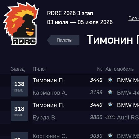
RDRC 2026 3 этап
Все
03 июля — 05 июля 2026
Тимонин 
Пилоты
Заезд
Пилот
№
Автомобиль
Тимонин П.
BMW M440I
3440
138
квал.
Карманов А.
BMW 4
3198
Тимонин П.
BMW M440I
3440
318
квал.
Бурда В.
Audi R
9800
Костюнин С.
BMW M
9030