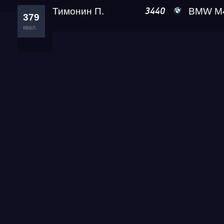
Тимонин П.
BMW M440I
3440
379
квал.