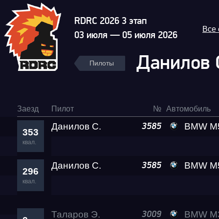
RDRC 2026 3 этап
Все
03 июля — 05 июля 2026
Данилов 
Пилоты
Заезд
Пилот
№
Автомобиль
Данилов С.
BMW M5 Al
3585
353
квал.
Данилов С.
BMW M5 Al
3585
296
квал.
Таларов Э.
BMW M3 A2
3009