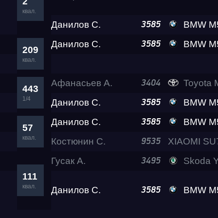
2
квал.
Данилов С.
BMW M5 Al
3585
Данилов С.
BMW M5 Al
3585
209
квал.
Афанасьев А.
Toyota M
3404
443
1/4
Данилов С.
BMW M5 Al
3585
Данилов С.
BMW M5 Al
3585
57
квал.
Костюнин С.
9535
Гусак А.
Skoda Ye
3495
111
квал.
Данилов С.
BMW M5 Al
3585