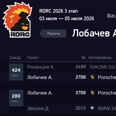
RDRC 2026 3 этап
Все
03 июля — 05 июля 2026
Лобачев 
Пилоты
Заезд
Пилот
№
Автомобиль
Рязанцев К.
3499
424
квал.
Лобачев А.
Гонка
Porsche 911 Tur
3706
Лобачев А.
Porsche 911 Tur
3706
RDRC Юг 6 этап
280
квал.
Зверев Д.
BMW 340 RePtile
3013
Суперкубок RDRC 2