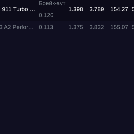
Брейк-аут
bo S Level Performance
1.398
3.789
154.27
0.126
RDRC
Racepark
 Performance
0.113
1.375
3.832
155.07
Evolution
Racepark
RDRC
Racepark
RDRC
RO
Racepark
RDRC
Racepark
Siberia
Dragway