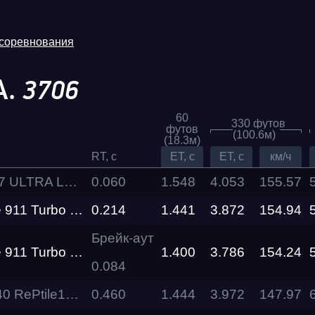
 соревнования
А.
3706
60
330 футов
футов
(100.6м)
(18.3м)
RT, c
ET, c
ET, c
км/ч
XIAOMI SU7 ULTRA Level Performance
0.060
1.548
4.053
155.57
bo S Level Performance
0.214
1.441
3.872
Трасса
154.94
Брейк-аут
bo S Level Performance
1.400
3.786
154.24
Evolution
Racepark
0.084
13 Real Performance
0.460
1.444
3.972
147.97
RDRC
026
Racepark