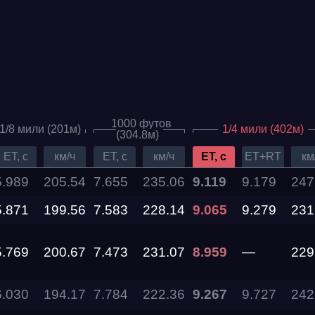
1000 футов
1/8 мили (201м)
1/4 мили (402м)
(304.8м)
ET, c
км/ч
ET, c
км/ч
ET, c
ET+RT
км
5.989
205.54
7.655
235.06
9.119
9.179
247
5.871
Дата проведения
199.56
7.583
228.14
9.065
9.279
231
5.769
200.67
7.473
231.07
8.959
—
229
03.10.2026 —
04.10.2026
6.030
194.17
7.784
222.36
9.267
9.727
242
12.09.2026 —
13.09.2026