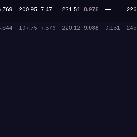
5.769
200.95
7.471
231.51
8.978
—
226
11.09.2026
5.844
197.75
7.576
220.12
9.038
9.151
245
05.09.2026 —
06.09.2026
28.08.2026 —
30.08.2026
27.08.2026
22.08.2026
14.08.2026 —
16.08.2026