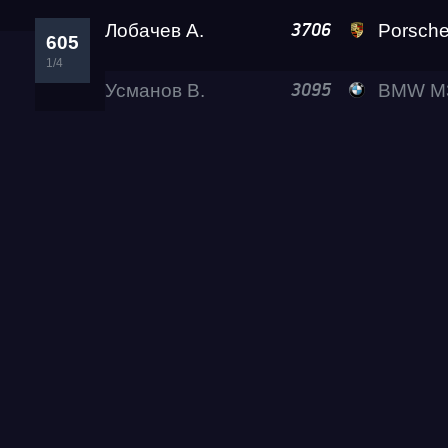
Лобачев А.
Porsche 911 Tur
3706
605
Test & Tune PRO
1/4
Усманов В.
BMW M3 A2
3095
RDRC Юг 5 этап
RDRC 2026 5 этап
Test & Tune Super P
Test & Tune PRO
RDRC Сибирь 4 этап