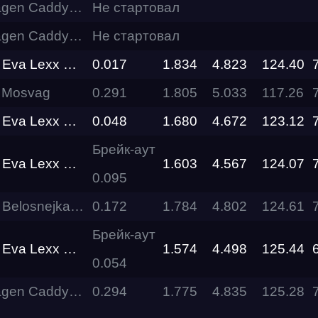
dy Level Performance
Не стартовал
dy Level Performance
Не стартовал
RDRC
Racepark
Lexx Motors Team
0.017
1.834
4.823
124.40
Evolution
 Mosvag
0.291
1.805
5.033
117.26
Racepark
Lexx Motors Team
0.048
1.680
4.672
123.12
RDRC
Racepark
Брейк-аут
Lexx Motors Team
1.603
4.567
124.07
0.095
RDRC
RO
Racepark
nejka Tuning Force
0.172
1.784
4.802
124.61
Брейк-аут
RDRC
Racepark
Lexx Motors Team
1.574
4.498
125.44
0.054
Siberia
dy Level Performance
0.294
1.775
4.835
125.28
Dragway