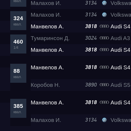
квал.
Малахов И.
Volkswagen Cad
3134
Малахов И.
Volkswagen Cad
3134
Test & Tune PRO
324
квал.
Манвелов А.
Audi S4 Eva 
3818
Тумаринсон Д.
Audi A3
RDRC Юг 5 этап
3024
460
1/4
Манвелов А.
Audi S4 Eva 
3818
RDRC 2026 5 этап
Манвелов А.
Audi S4 Eva 
3818
88
квал.
Test & Tune Super P
Коробов Н.
Audi S5 Belos
3890
Test & Tune PRO
Манвелов А.
Audi S4 Eva 
3818
385
квал.
Малахов И.
Volkswagen Cad
RDRC Сибирь 4 этап
3134