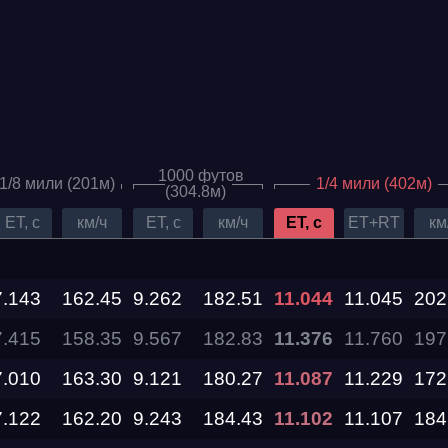
1000 футов
1/8 мили (201м)
1/4 мили (402м)
(304.8м)
ET, c
км/ч
ET, c
км/ч
ET, c
ET+RT
км
7.143
Дата проведения
162.45
9.262
182.51
11.044
11.045
202
7.415
158.35
9.567
182.83
11.376
11.760
197
03.10.2026 —
04.10.2026
7.010
163.30
9.121
180.27
11.087
11.229
172
7.122
162.20
9.243
184.43
11.102
11.107
184
12.09.2026 —
13.09.2026