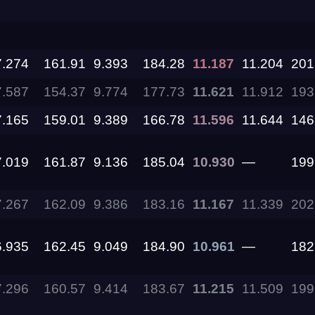
11.09.2026
7.274
161.91
9.393
184.28
11.187
11.204
201
05.09.2026 —
7.587
154.37
9.774
177.73
11.621
11.912
193
06.09.2026
7.165
159.01
9.389
166.78
11.596
11.644
146
28.08.2026 —
30.08.2026
7.019
161.87
9.136
185.04
10.930
—
199
27.08.2026
7.267
162.09
9.386
183.16
11.167
11.339
202
22.08.2026
6.935
162.45
9.049
184.90
10.961
—
182
14.08.2026 —
7.296
160.57
9.414
183.67
11.215
11.509
199
16.08.2026