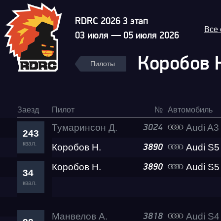
RDRC 2026 3 этап
Все
03 июля — 05 июля 2026
Коробов 
Пилоты
Заезд
Пилот
№
Автомобиль
Тумаринсон Д.
Audi A3
3024
243
квал.
Коробов Н.
Audi S5 Belos
3890
Коробов Н.
Audi S5 Belos
3890
34
квал.
Манвелов А.
Audi S4 Eva 
3818