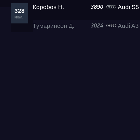
Коробов Н.
Audi S5 Belos
3890
328
квал.
Тумаринсон Д.
Audi A3
3024