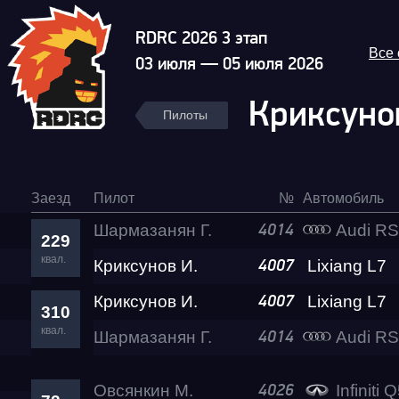
RDRC 2026 3 этап
Все
03 июля — 05 июля 2026
Криксуно
Пилоты
Заезд
Пилот
№
Автомобиль
Шармазанян Г.
Audi R
4014
229
квал.
Криксунов И.
Lixiang L7
4007
Криксунов И.
Lixiang L7
4007
310
квал.
Шармазанян Г.
Audi R
4014
Овсянкин М.
Infiniti 
4026