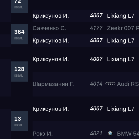
72
квал.
Криксунов И.
Lixiang L7
4007
Савченко С.
4177
364
квал.
Криксунов И.
Lixiang L7
4007
Криксунов И.
Lixiang L7
4007
128
квал.
Шармазанян Г.
Audi R
4014
Криксунов И.
Lixiang L7
4007
13
квал.
Рокэ И.
BMW 540i R
4021