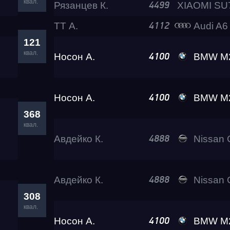
квал.
Рязанцев К.
4499
ТТ А.
Audi A6 Lev
4112
121
квал.
Носон А.
BMW M2
4100
Носон А.
BMW M2
4100
368
квал.
Авдейко К.
Nissan GT-R 
4888
Авдейко К.
Nissan GT-R 
4888
308
квал.
Носон А.
BMW M2
4100