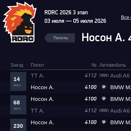
RDRC 2026 3 этап
Все
03 июля — 05 июля 2026
Носон А.
Пилоты
Заезд
Пилот
№
Автомобиль
ТТ А.
Audi A6 Lev
4112
14
квал.
Носон А.
BMW M2
4100
Носон А.
BMW M2
4100
68
квал.
ТТ А.
Audi A6 Lev
4112
Носон А.
BMW M2
4100
230