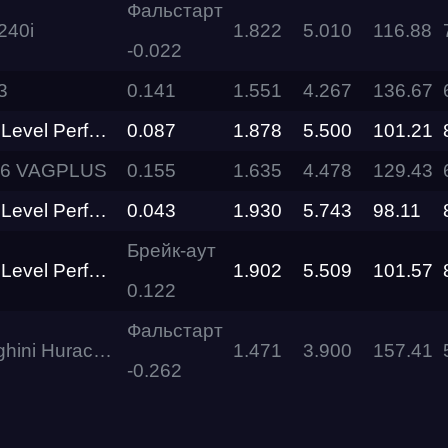
Фальстарт
40i
1.822
5.010
116.88
-0.022
RDRC
Racepark
3
0.141
1.551
4.267
136.67
Evolution
el Performance
0.087
1.878
5.500
101.21
Racepark
S6 VAGPLUS
0.155
1.635
4.478
129.43
RDRC
Racepark
el Performance
0.043
1.930
5.743
98.11
Брейк-аут
RDRC
el Performance
1.902
5.509
101.57
RO
Racepark
0.122
Фальстарт
RDRC
Racepark
610-4 HULK Gosha Turbo Tech
1.471
3.900
157.41
-0.262
Siberia
Dragway