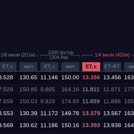
1000 футов
1/8 мили (201м)
1/4 мили (402м)
(304.8м)
ET, c
км/ч
ET, c
км/ч
ET, c
ET+RT
км
8.528
130.65
11.146
150.00
13.356
13.456
163
7.529
Дата проведения
150.85
9.805
164.16
11.811
11.871
177
7.659
150.03
9.929
174.93
11.859
11.896
185
03.10.2026 —
04.10.2026
8.553
130.39
11.172
149.78
13.379
13.567
163
8.569
130.62
11.186
150.16
13.393
13.938
164
12.09.2026 —
13.09.2026