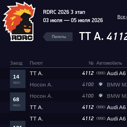
RDRC 2026 3 этап
Все
03 июля — 05 июля 2026
ТТ А.
411
Пилоты
Заезд
Пилот
№
Автомобиль
ТТ А.
Audi A6 Lev
4112
14
квал.
Носон А.
Гонка
BMW M2
4100
Носон А.
BMW M2
4100
68
RDRC Юг 6 этап
квал.
ТТ А.
Audi A6 Lev
4112
ТТ А.
Audi A6 Lev
4112
Суперкубок RDRC 2