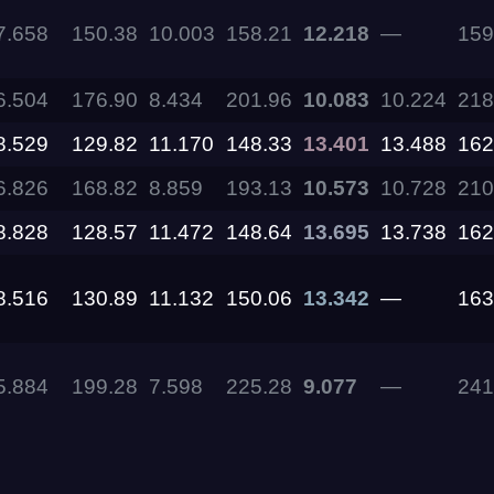
7.658
150.38
10.003
158.21
12.218
—
159
11.09.2026
6.504
176.90
8.434
201.96
10.083
10.224
218
05.09.2026 —
8.529
129.82
11.170
148.33
13.401
13.488
162
06.09.2026
6.826
168.82
8.859
193.13
10.573
10.728
210
28.08.2026 —
30.08.2026
8.828
128.57
11.472
148.64
13.695
13.738
162
8.516
130.89
11.132
150.06
13.342
—
163
27.08.2026
22.08.2026
5.884
199.28
7.598
225.28
9.077
—
241
14.08.2026 —
16.08.2026