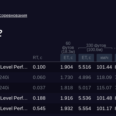
 соревнования
2
60
330 футов
футов
(100.6м)
(18.3м)
RT, c
ET, c
ET, c
км/ч
el Performance
0.100
1.904
5.516
101.44
40i
0.060
1.730
4.896
Трасса
118.09
40i
0.037
1.818
5.017
115.07
Evolution
Racepark
el Performance
0.188
1.916
5.536
101.48
el Performance
0.545
1.932
5.554
101.17
RDRC
026
Racepark